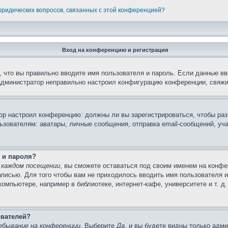
 юридических вопросов, связанных с этой конференцией?
Вход на конференцию и регистрация
 что вы правильно вводите имя пользователя и пароль. Если данные вв
 администратор неправильно настроил конфигурацию конференции, свяжи
атор настроил конференцию: должны ли вы зарегистрироваться, чтобы ра
вателям: аватары, личные сообщения, отправка email-сообщений, участи
 и пароля?
 каждом посещении
, вы сможете оставаться под своим именем на конфе
записью. Для того чтобы вам не приходилось вводить имя пользователя 
мпьютере, например в библиотеке, интернет-кафе, университете и т. д
ователей?
ебывание на конференции
. Выберите
Да
, и вы будете видны только адм