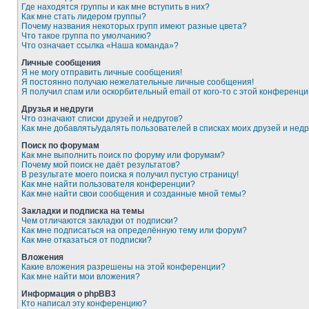
Где находятся группы и как мне вступить в них?
Как мне стать лидером группы?
Почему названия некоторых групп имеют разные цвета?
Что такое группа по умолчанию?
Что означает ссылка «Наша команда»?
Личные сообщения
Я не могу отправить личные сообщения!
Я постоянно получаю нежелательные личные сообщения!
Я получил спам или оскорбительный email от кого-то с этой конференци
Друзья и недруги
Что означают списки друзей и недругов?
Как мне добавлять/удалять пользователей в списках моих друзей и недр
Поиск по форумам
Как мне выполнить поиск по форуму или форумам?
Почему мой поиск не даёт результатов?
В результате моего поиска я получил пустую страницу!
Как мне найти пользователя конференции?
Как мне найти свои сообщения и созданные мной темы?
Закладки и подписка на темы
Чем отличаются закладки от подписки?
Как мне подписаться на определённую тему или форум?
Как мне отказаться от подписки?
Вложения
Какие вложения разрешены на этой конференции?
Как мне найти мои вложения?
Информация о phpBB3
Кто написал эту конференцию?