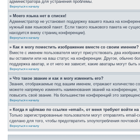
администратора для устранения проблемы.
Вернуться к началу
» Моего языка нет в списке!
Администратор не установил поддержку вашего языка на конференц
нужный вам языковой пакет. Если такого языкового пакета не сущ
находится внизу страниц конференции).
Вернуться к началу
» Как я могу поместить изображение вместе со своим именем?
Вместе с именем пользователя могут присутствовать два изображен
вы оставили или на ваш статус на конференции. Другое, обычно бо
поддержка аватар, и от него же зависит, какие аватары могут быт
Вернуться к началу
» Что такое звание и как я могу изменить его?
Звания, отображаемые под вашим именем, отражают количество с
можете напрямую изменять наименования званий на конференции, 
повысить своё звание. На большинстве конференций это запрещено
Вернуться к началу
» Когда я щёлкаю по ссылке «email», от меня требуют войти н
Только зарегистрированные пользователи могут отправлять email-
сделано для того, чтобы предотвратить злоупотребления почтовой
Вернуться к началу