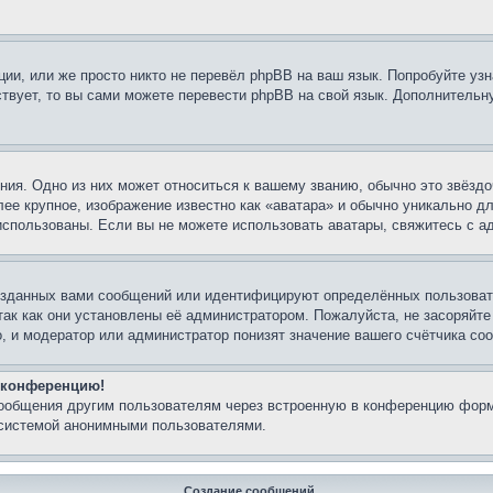
ии, или же просто никто не перевёл phpBB на ваш язык. Попробуйте узн
ествует, то вы сами можете перевести phpBB на свой язык. Дополнител
ия. Одно из них может относиться к вашему званию, обычно это звёздо
лее крупное, изображение известно как «аватара» и обычно уникально д
ь использованы. Если вы не можете использовать аватары, свяжитесь с
озданных вами сообщений или идентифицируют определённых пользовате
так как они установлены её администратором. Пожалуйста, не засоряйт
, и модератор или администратор понизят значение вашего счётчика со
а конференцию!
сообщения другим пользователям через встроенную в конференцию форм
 системой анонимными пользователями.
Создание сообщений