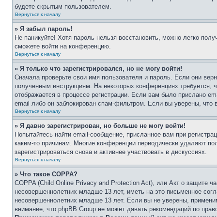
будете скрытым пользователем.
Вернуться к началу
» Я забыл пароль!
Не паникуйте! Хотя пароль нельзя восстановить, можно легко пол
сможете войти на конференцию.
Вернуться к началу
» Я только что зарегистрировался, но не могу войти!
Сначала проверьте свои имя пользователя и пароль. Если они верн
полученным инструкциям. На некоторых конференциях требуется, 
отображается в процессе регистрации. Если вам было прислано em
email либо он заблокирован спам-фильтром. Если вы уверены, что 
Вернуться к началу
» Я давно зарегистрирован, но больше не могу войти!
Попытайтесь найти email-сообщение, присланное вам при регистрац
каким-то причинам. Многие конференции периодически удаляют по
зарегистрироваться снова и активнее участвовать в дискуссиях.
Вернуться к началу
» Что такое COPPA?
COPPA (Child Online Privacy and Protection Act), или Акт о защите
несовершеннолетних младше 13 лет, иметь на это письменное согл
несовершеннолетних младше 13 лет. Если вы не уверены, применим
внимание, что phpBB Group не может давать рекомендаций по прав