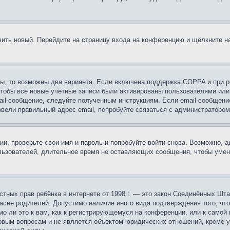
учить новый. Перейдите на страницу входа на конференцию и щёлкните 
ы, то возможны два варианта. Если включена поддержка COPPA и при ре
чтобы все новые учётные записи были активированы пользователями или
ail-сообщение, следуйте полученным инструкциям. Если email-сообщение
ввели правильный адрес email, попробуйте связаться с администратором
ии, проверьте свои имя и пароль и попробуйте войти снова. Возможно,
льзователей, длительное время не оставляющих сообщения, чтобы умен
 частных прав ребёнка в интернете от 1998 г. — это закон Соединённых 
асие родителей. Допустимо наличие иного вида подтверждения того, чт
о ли это к вам, как к регистрирующемуся на конференции, или к самой
овым вопросам и не является объектом юридических отношений, кроме 