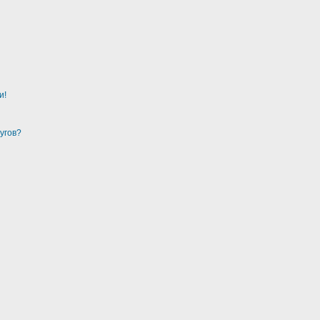
и!
угов?