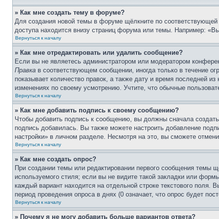
» Как мне создать тему в форуме?
Для создания новой темы в форуме щёлкните по соответствующей 
доступа находится внизу страниц форума или темы. Например: «Вы 
Вернуться к началу
» Как мне отредактировать или удалить сообщение?
Если вы не являетесь администратором или модератором конферен
Правка
в соответствующем сообщении, иногда только в течение огр
показывает количество правок, а также дату и время последней из
изменениях по своему усмотрению. Учтите, что обычные пользовате
Вернуться к началу
» Как мне добавить подпись к своему сообщению?
Чтобы добавить подпись к сообщению, вы должны сначала создать
подпись добавилась. Вы также можете настроить добавление под
настройки» в личном разделе. Несмотря на это, вы сможете отме
Вернуться к началу
» Как мне создать опрос?
При создании темы или редактировании первого сообщения темы щ
используемого стиля; если вы не видите такой закладки или формы
каждый вариант находится на отдельной строке текстового поля. В
период проведения опроса в днях (0 означает, что опрос будет пос
Вернуться к началу
» Почему я не могу добавить больше вариантов ответа?