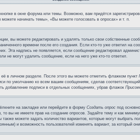
кнопке в окне форума или темы. Возможно, вам придётся зарегистриров
можете начинать темы», «Вы можете голосовать в опросах» и т. п.
ции, вы можете редактировать и удалять только свои собственные сооб
аниченного времени после его создания. Если кто-то уже ответил на со
 них. Эта надпись не появляется, если сообщение редактировал админис
ли не могут удалить сообщение, если на него уже кто-то ответил.
 её в личном разделе. После этого вы можете отметить флажком пункт
писи по умолчанию ко всем вашим сообщениям, сделав соответствующий
нить добавление подписи в отдельных сообщениях, убрав флажок
Присое
ёлкните на закладке или перейдите в форму
Создать опрос
под основно
, то вы не имеете прав на создание опросов. Задайте тему и как миним
ы также можете задать количество вариантов, которые могут выбрать п
тоянным) и возможность пользователей изменять вариант, за который он