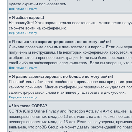
будете скрытым пользователем.
Вернуться к началу
» Я забыл пароль!
Не паникуйте! Хотя пароль нельзя восстановить, можно легко пол
сможете войти на конференцию.
Вернуться к началу
» Я только что зарегистрировался, но не могу войти!
Сначала проверьте свои имя пользователя и пароль. Если они верн
полученным инструкциям. На некоторых конференциях требуется, 
отображается в процессе регистрации. Если вам было прислано em
email либо он заблокирован спам-фильтром. Если вы уверены, что 
Вернуться к началу
» Я давно зарегистрирован, но больше не могу войти!
Попытайтесь найти email-сообщение, присланное вам при регистрац
каким-то причинам. Многие конференции периодически удаляют по
зарегистрироваться снова и активнее участвовать в дискуссиях.
Вернуться к началу
» Что такое COPPA?
COPPA (Child Online Privacy and Protection Act), или Акт о защите
несовершеннолетних младше 13 лет, иметь на это письменное согл
несовершеннолетних младше 13 лет. Если вы не уверены, применим
внимание, что phpBB Group не может давать рекомендаций по прав