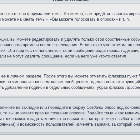
кнопке в окне форума или темы. Возможно, вам придётся зарегистриров
можете начинать темы», «Вы можете голосовать в опросах» и т. п.
ции, вы можете редактировать и удалять только свои собственные сооб
аниченного времени после его создания. Если кто-то уже ответил на со
 них. Эта надпись не появляется, если сообщение редактировал админис
ли не могут удалить сообщение, если на него уже кто-то ответил.
 её в личном разделе. После этого вы можете отметить флажком пункт
писи по умолчанию ко всем вашим сообщениям, сделав соответствующий
нить добавление подписи в отдельных сообщениях, убрав флажок
Присое
ёлкните на закладке или перейдите в форму
Создать опрос
под основно
, то вы не имеете прав на создание опросов. Задайте тему и как миним
ы также можете задать количество вариантов, которые могут выбрать п
тоянным) и возможность пользователей изменять вариант, за который он