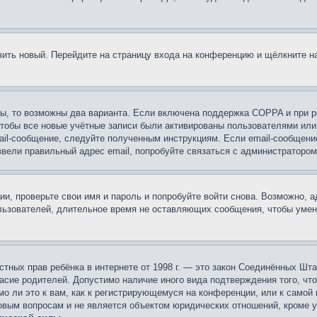
учить новый. Перейдите на страницу входа на конференцию и щёлкните 
ы, то возможны два варианта. Если включена поддержка COPPA и при ре
чтобы все новые учётные записи были активированы пользователями или
ail-сообщение, следуйте полученным инструкциям. Если email-сообщение
ввели правильный адрес email, попробуйте связаться с администратором
ии, проверьте свои имя и пароль и попробуйте войти снова. Возможно,
льзователей, длительное время не оставляющих сообщения, чтобы умен
 частных прав ребёнка в интернете от 1998 г. — это закон Соединённых 
асие родителей. Допустимо наличие иного вида подтверждения того, чт
о ли это к вам, как к регистрирующемуся на конференции, или к самой
овым вопросам и не является объектом юридических отношений, кроме 