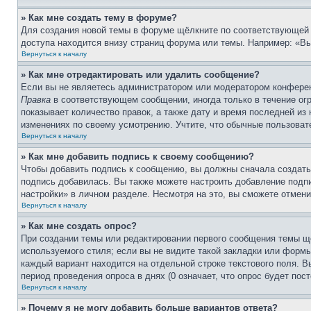
» Как мне создать тему в форуме?
Для создания новой темы в форуме щёлкните по соответствующей 
доступа находится внизу страниц форума или темы. Например: «Вы 
Вернуться к началу
» Как мне отредактировать или удалить сообщение?
Если вы не являетесь администратором или модератором конферен
Правка
в соответствующем сообщении, иногда только в течение огр
показывает количество правок, а также дату и время последней из
изменениях по своему усмотрению. Учтите, что обычные пользовате
Вернуться к началу
» Как мне добавить подпись к своему сообщению?
Чтобы добавить подпись к сообщению, вы должны сначала создать
подпись добавилась. Вы также можете настроить добавление под
настройки» в личном разделе. Несмотря на это, вы сможете отме
Вернуться к началу
» Как мне создать опрос?
При создании темы или редактировании первого сообщения темы щ
используемого стиля; если вы не видите такой закладки или формы
каждый вариант находится на отдельной строке текстового поля. В
период проведения опроса в днях (0 означает, что опрос будет пос
Вернуться к началу
» Почему я не могу добавить больше вариантов ответа?