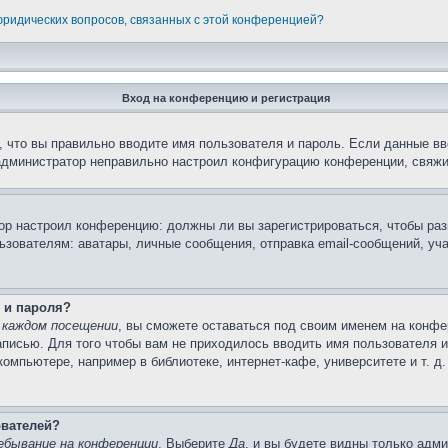
 юридических вопросов, связанных с этой конференцией?
Вход на конференцию и регистрация
 что вы правильно вводите имя пользователя и пароль. Если данные вв
 администратор неправильно настроил конфигурацию конференции, свяжи
атор настроил конференцию: должны ли вы зарегистрироваться, чтобы ра
вателям: аватары, личные сообщения, отправка email-сообщений, участи
 и пароля?
 каждом посещении
, вы сможете оставаться под своим именем на конфе
записью. Для того чтобы вам не приходилось вводить имя пользователя 
мпьютере, например в библиотеке, интернет-кафе, университете и т. д
ователей?
ебывание на конференции
. Выберите
Да
, и вы будете видны только адм