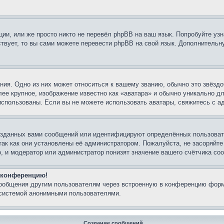
ии, или же просто никто не перевёл phpBB на ваш язык. Попробуйте узн
ествует, то вы сами можете перевести phpBB на свой язык. Дополнител
ия. Одно из них может относиться к вашему званию, обычно это звёздо
лее крупное, изображение известно как «аватара» и обычно уникально д
ь использованы. Если вы не можете использовать аватары, свяжитесь с
озданных вами сообщений или идентифицируют определённых пользовате
так как они установлены её администратором. Пожалуйста, не засоряйт
, и модератор или администратор понизят значение вашего счётчика со
а конференцию!
сообщения другим пользователям через встроенную в конференцию форм
 системой анонимными пользователями.
Создание сообщений