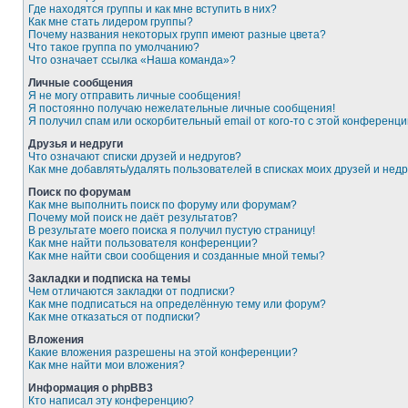
Где находятся группы и как мне вступить в них?
Как мне стать лидером группы?
Почему названия некоторых групп имеют разные цвета?
Что такое группа по умолчанию?
Что означает ссылка «Наша команда»?
Личные сообщения
Я не могу отправить личные сообщения!
Я постоянно получаю нежелательные личные сообщения!
Я получил спам или оскорбительный email от кого-то с этой конференци
Друзья и недруги
Что означают списки друзей и недругов?
Как мне добавлять/удалять пользователей в списках моих друзей и недр
Поиск по форумам
Как мне выполнить поиск по форуму или форумам?
Почему мой поиск не даёт результатов?
В результате моего поиска я получил пустую страницу!
Как мне найти пользователя конференции?
Как мне найти свои сообщения и созданные мной темы?
Закладки и подписка на темы
Чем отличаются закладки от подписки?
Как мне подписаться на определённую тему или форум?
Как мне отказаться от подписки?
Вложения
Какие вложения разрешены на этой конференции?
Как мне найти мои вложения?
Информация о phpBB3
Кто написал эту конференцию?