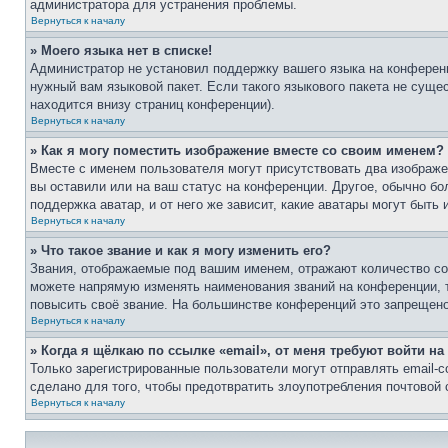
администратора для устранения проблемы.
Вернуться к началу
» Моего языка нет в списке!
Администратор не установил поддержку вашего языка на конференц
нужный вам языковой пакет. Если такого языкового пакета не сущ
находится внизу страниц конференции).
Вернуться к началу
» Как я могу поместить изображение вместе со своим именем?
Вместе с именем пользователя могут присутствовать два изображен
вы оставили или на ваш статус на конференции. Другое, обычно бо
поддержка аватар, и от него же зависит, какие аватары могут быт
Вернуться к началу
» Что такое звание и как я могу изменить его?
Звания, отображаемые под вашим именем, отражают количество с
можете напрямую изменять наименования званий на конференции, 
повысить своё звание. На большинстве конференций это запрещено
Вернуться к началу
» Когда я щёлкаю по ссылке «email», от меня требуют войти н
Только зарегистрированные пользователи могут отправлять email-
сделано для того, чтобы предотвратить злоупотребления почтовой
Вернуться к началу