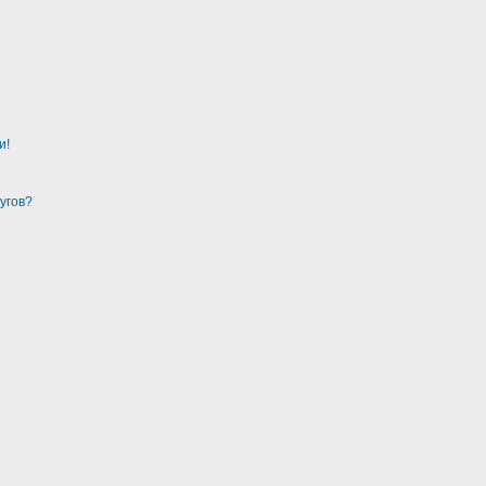
и!
угов?