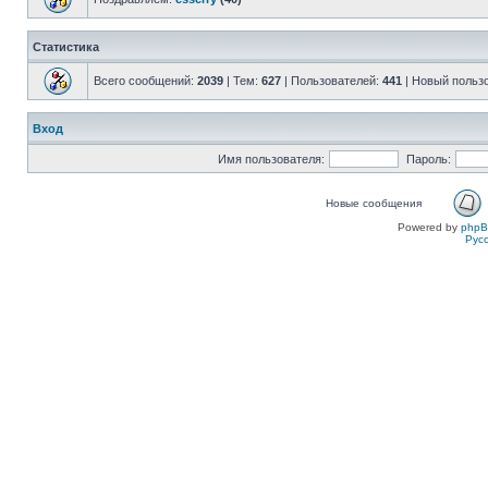
Статистика
Всего сообщений:
2039
| Тем:
627
| Пользователей:
441
| Новый польз
Вход
Имя пользователя:
Пароль:
Новые сообщения
Powered by
php
Рус