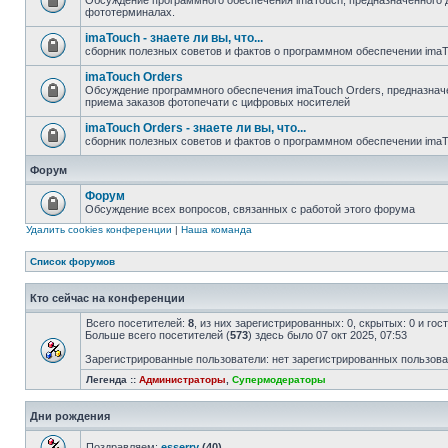
Обсуждение программного обеспечения imaTouch, предназначенного 
фототерминалах.
imaTouch - знаете ли вы, что...
сборник полезных советов и фактов о программном обеспечении ima
imaTouch Orders
Обсуждение программного обеспечения imaTouch Orders, предназначе
приема заказов фотопечати с цифровых носителей
imaTouch Orders - знаете ли вы, что...
сборник полезных советов и фактов о программном обеспечении imaT
Форум
Форум
Обсуждение всех вопросов, связанных с работой этого форума
Удалить cookies конференции
|
Наша команда
Список форумов
Кто сейчас на конференции
Всего посетителей:
8
, из них зарегистрированных: 0, скрытых: 0 и го
Больше всего посетителей (
573
) здесь было 07 окт 2025, 07:53
Зарегистрированные пользователи: нет зарегистрированных пользов
Легенда ::
Администраторы
,
Супермодераторы
Дни рождения
Поздравляем:
esserry
(40)