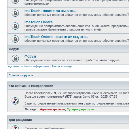
Обсуждение программного обеспечения imaTouch, предназначенного 
фототерминалах.
imaTouch - знаете ли вы, что...
сборник полезных советов и фактов о программном обеспечении ima
imaTouch Orders
Обсуждение программного обеспечения imaTouch Orders, предназначе
приема заказов фотопечати с цифровых носителей
imaTouch Orders - знаете ли вы, что...
сборник полезных советов и фактов о программном обеспечении imaT
Форум
Форум
Обсуждение всех вопросов, связанных с работой этого форума
Удалить cookies конференции
|
Наша команда
Список форумов
Кто сейчас на конференции
Всего посетителей:
9
, из них зарегистрированных: 0, скрытых: 0 и го
Больше всего посетителей (
573
) здесь было 07 окт 2025, 07:53
Зарегистрированные пользователи: нет зарегистрированных пользов
Легенда ::
Администраторы
,
Супермодераторы
Дни рождения
Сегодня нет дней рождения.