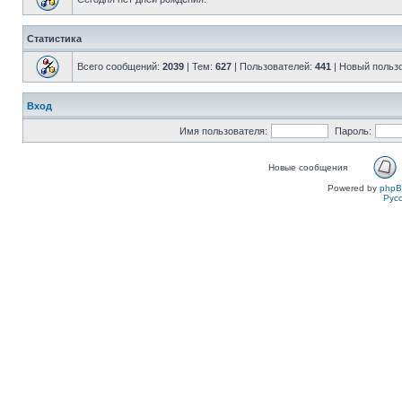
Статистика
Всего сообщений:
2039
| Тем:
627
| Пользователей:
441
| Новый польз
Вход
Имя пользователя:
Пароль:
Новые сообщения
Powered by
php
Рус