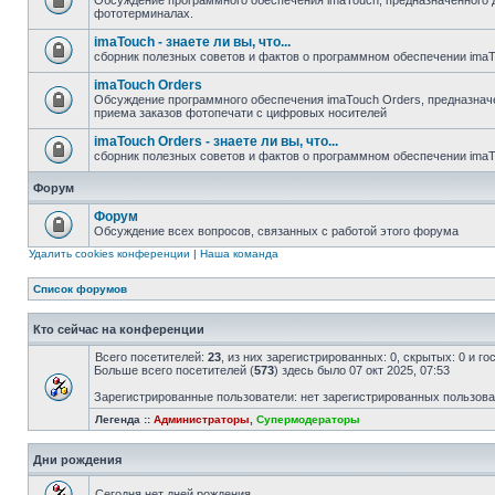
Обсуждение программного обеспечения imaTouch, предназначенного 
фототерминалах.
imaTouch - знаете ли вы, что...
сборник полезных советов и фактов о программном обеспечении ima
imaTouch Orders
Обсуждение программного обеспечения imaTouch Orders, предназначе
приема заказов фотопечати с цифровых носителей
imaTouch Orders - знаете ли вы, что...
сборник полезных советов и фактов о программном обеспечении imaT
Форум
Форум
Обсуждение всех вопросов, связанных с работой этого форума
Удалить cookies конференции
|
Наша команда
Список форумов
Кто сейчас на конференции
Всего посетителей:
23
, из них зарегистрированных: 0, скрытых: 0 и г
Больше всего посетителей (
573
) здесь было 07 окт 2025, 07:53
Зарегистрированные пользователи: нет зарегистрированных пользов
Легенда ::
Администраторы
,
Супермодераторы
Дни рождения
Сегодня нет дней рождения.