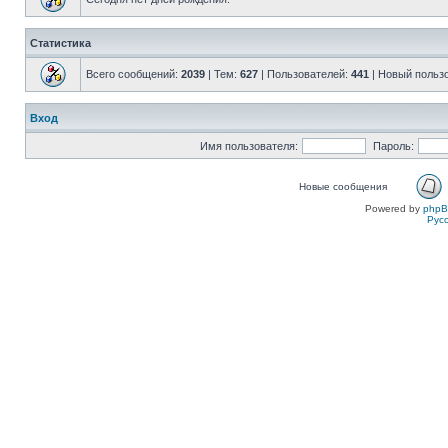
Статистика
Всего сообщений:
2039
| Тем:
627
| Пользователей:
441
| Новый польз
Вход
Имя пользователя:
Пароль:
Новые сообщения
Powered by
php
Рус