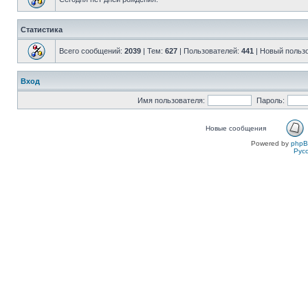
Статистика
Всего сообщений:
2039
| Тем:
627
| Пользователей:
441
| Новый польз
Вход
Имя пользователя:
Пароль:
Новые сообщения
Powered by
php
Рус