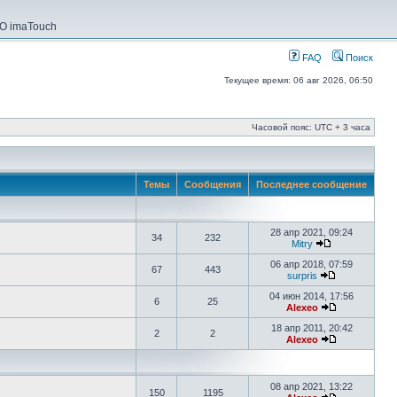
О imaTouch
FAQ
Поиск
Текущее время: 06 авг 2026, 06:50
Часовой пояс: UTC + 3 часа
Темы
Сообщения
Последнее сообщение
28 апр 2021, 09:24
34
232
Mitry
06 апр 2018, 07:59
67
443
surpris
04 июн 2014, 17:56
6
25
Alexeo
18 апр 2011, 20:42
2
2
Alexeo
08 апр 2021, 13:22
150
1195