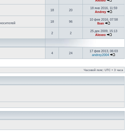
Alexeo
18 янв 2016, 11:59
18
20
Andrey
10 фев 2016, 07:58
18
96
 носителей
Iban
25 дек 2009, 15:13
2
2
Alexeo
17 фев 2013, 06:03
4
24
andrey2004
Часовой пояс: UTC + 3 часа