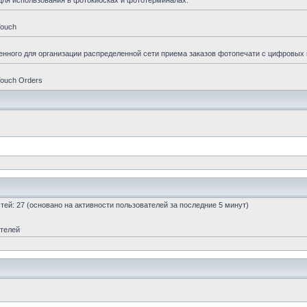
для использования в фотокиосках и фототерминалах.
Touch
енного для организации распределенной сети приема заказов фотопечати с цифровых
ouch Orders
остей: 27 (основано на активности пользователей за последние 5 минут)
ателей