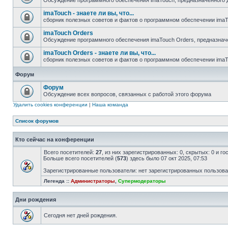
Обсуждение программного обеспечения imaTouch, предназначенного 
imaTouch - знаете ли вы, что...
сборник полезных советов и фактов о программном обеспечении ima
imaTouch Orders
Обсуждение программного обеспечения imaTouch Orders, предназнач
imaTouch Orders - знаете ли вы, что...
сборник полезных советов и фактов о программном обеспечении imaT
Форум
Форум
Обсуждение всех вопросов, связанных с работой этого форума
Удалить cookies конференции
|
Наша команда
Список форумов
Кто сейчас на конференции
Всего посетителей:
27
, из них зарегистрированных: 0, скрытых: 0 и г
Больше всего посетителей (
573
) здесь было 07 окт 2025, 07:53
Зарегистрированные пользователи: нет зарегистрированных пользов
Легенда ::
Администраторы
,
Супермодераторы
Дни рождения
Сегодня нет дней рождения.