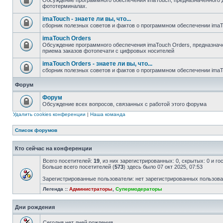
Обсуждение программного обеспечения imaTouch, предназначенного 
фототерминалах.
imaTouch - знаете ли вы, что...
сборник полезных советов и фактов о программном обеспечении ima
imaTouch Orders
Обсуждение программного обеспечения imaTouch Orders, предназначе
приема заказов фотопечати с цифровых носителей
imaTouch Orders - знаете ли вы, что...
сборник полезных советов и фактов о программном обеспечении imaT
Форум
Форум
Обсуждение всех вопросов, связанных с работой этого форума
Удалить cookies конференции
|
Наша команда
Список форумов
Кто сейчас на конференции
Всего посетителей:
19
, из них зарегистрированных: 0, скрытых: 0 и г
Больше всего посетителей (
573
) здесь было 07 окт 2025, 07:53
Зарегистрированные пользователи: нет зарегистрированных пользов
Легенда ::
Администраторы
,
Супермодераторы
Дни рождения
Сегодня нет дней рождения.