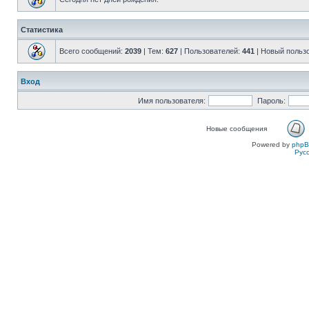
Статистика
Всего сообщений:
2039
| Тем:
627
| Пользователей:
441
| Новый польз
Вход
Имя пользователя:
Пароль:
Новые сообщения
Powered by
php
Рус