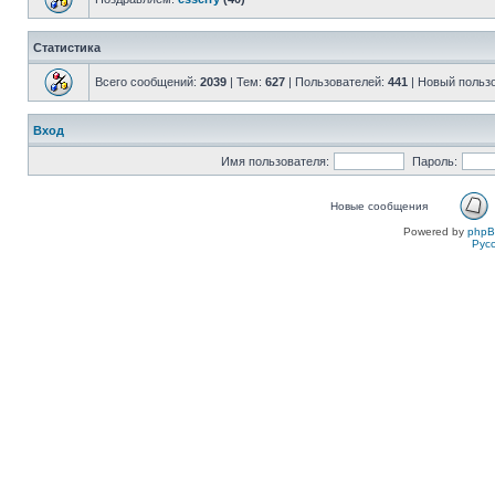
Статистика
Всего сообщений:
2039
| Тем:
627
| Пользователей:
441
| Новый польз
Вход
Имя пользователя:
Пароль:
Новые сообщения
Powered by
php
Рус