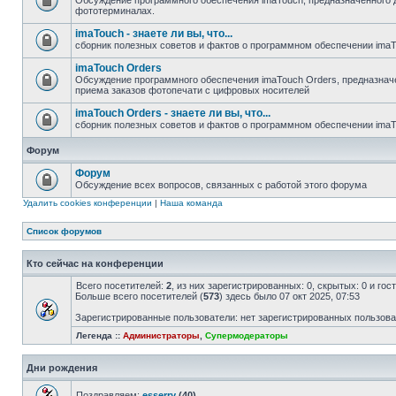
Обсуждение программного обеспечения imaTouch, предназначенного 
фототерминалах.
imaTouch - знаете ли вы, что...
сборник полезных советов и фактов о программном обеспечении ima
imaTouch Orders
Обсуждение программного обеспечения imaTouch Orders, предназначе
приема заказов фотопечати с цифровых носителей
imaTouch Orders - знаете ли вы, что...
сборник полезных советов и фактов о программном обеспечении imaT
Форум
Форум
Обсуждение всех вопросов, связанных с работой этого форума
Удалить cookies конференции
|
Наша команда
Список форумов
Кто сейчас на конференции
Всего посетителей:
2
, из них зарегистрированных: 0, скрытых: 0 и го
Больше всего посетителей (
573
) здесь было 07 окт 2025, 07:53
Зарегистрированные пользователи: нет зарегистрированных пользов
Легенда ::
Администраторы
,
Супермодераторы
Дни рождения
Поздравляем:
esserry
(40)