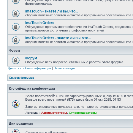
Обсуждение программного обеспечения imaTouch, предназначенного 
фототерминалах.
imaTouch - знаете ли вы, что...
сборник полезных советов и фактов о программном обеспечении ima
imaTouch Orders
Обсуждение программного обеспечения imaTouch Orders, предназначе
приема заказов фотопечати с цифровых носителей
imaTouch Orders - знаете ли вы, что...
сборник полезных советов и фактов о программном обеспечении imaT
Форум
Форум
Обсуждение всех вопросов, связанных с работой этого форума
Удалить cookies конференции
|
Наша команда
Список форумов
Кто сейчас на конференции
Всего посетителей:
1
, из них зарегистрированных: 0, скрытых: 0 и го
Больше всего посетителей (
573
) здесь было 07 окт 2025, 07:53
Зарегистрированные пользователи: нет зарегистрированных пользов
Легенда ::
Администраторы
,
Супермодераторы
Дни рождения
Сегодня нет дней рождения.