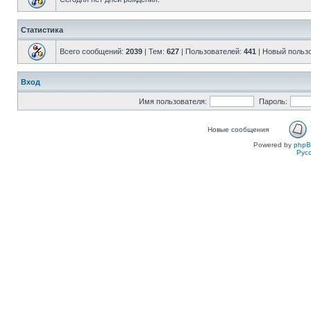
Статистика
Всего сообщений:
2039
| Тем:
627
| Пользователей:
441
| Новый польз
Вход
Имя пользователя:
Пароль:
Новые сообщения
Powered by
php
Рус