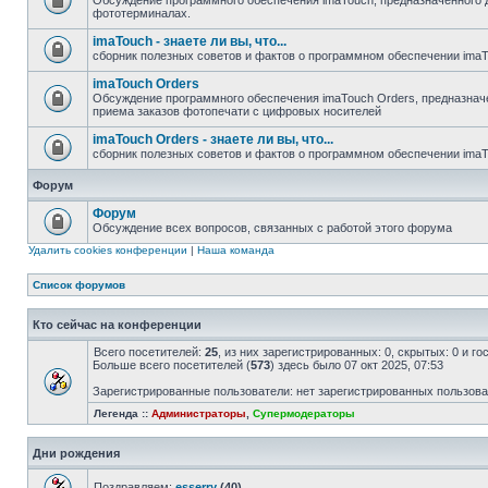
Обсуждение программного обеспечения imaTouch, предназначенного 
фототерминалах.
imaTouch - знаете ли вы, что...
сборник полезных советов и фактов о программном обеспечении ima
imaTouch Orders
Обсуждение программного обеспечения imaTouch Orders, предназначе
приема заказов фотопечати с цифровых носителей
imaTouch Orders - знаете ли вы, что...
сборник полезных советов и фактов о программном обеспечении imaT
Форум
Форум
Обсуждение всех вопросов, связанных с работой этого форума
Удалить cookies конференции
|
Наша команда
Список форумов
Кто сейчас на конференции
Всего посетителей:
25
, из них зарегистрированных: 0, скрытых: 0 и г
Больше всего посетителей (
573
) здесь было 07 окт 2025, 07:53
Зарегистрированные пользователи: нет зарегистрированных пользов
Легенда ::
Администраторы
,
Супермодераторы
Дни рождения
Поздравляем:
esserry
(40)