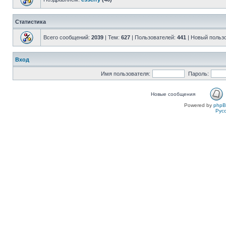
Статистика
Всего сообщений:
2039
| Тем:
627
| Пользователей:
441
| Новый польз
Вход
Имя пользователя:
Пароль:
Новые сообщения
Powered by
php
Рус