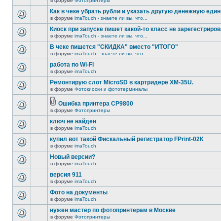
в форуме
Фотопринтеры
Как в чеке убрать рубли и указать другую денежную еди
в форуме
imaTouch - знаете ли вы, что...
Киоск при запуске пишет какой-то класс не зарегестриров
в форуме
imaTouch - знаете ли вы, что...
В чеке пишется "СКИДКА" вместо "ИТОГО"
в форуме
imaTouch - знаете ли вы, что...
работа по Wi-FI
в форуме
imaTouch
Ремонтирую слот MicroSD в картридере XM-35U.
в форуме
Фотокиоски и фототерминалы
Ошибка принтера CP9800
в форуме
Фотопринтеры
ключ не найден
в форуме
imaTouch
купил вот такой Фискальный регистратор FPrint-02К
в форуме
imaTouch
Новый версии?
в форуме
imaTouch
версия 911
в форуме
imaTouch
Фото на документы
в форуме
imaTouch
нужен мастер по фотопринтерам в Москве
в форуме
Фотопринтеры