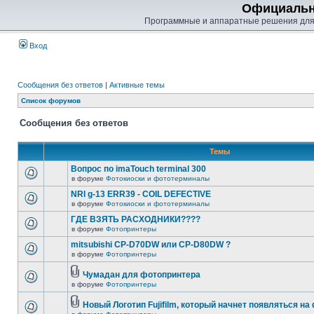
Официальн
Программные и аппаратные решения для
Вход
Сообщения без ответов
|
Активные темы
Список форумов
Сообщения без ответов
Темы
Вопрос по imaTouch terminal 300
в форуме
Фотокиоски и фототерминалы
NRI g-13 ERR39 - COIL DEFECTIVE
в форуме
Фотокиоски и фототерминалы
ГДЕ ВЗЯТЬ РАСХОДНИКИ????
в форуме
Фотопринтеры
mitsubishi CP-D70DW или CP-D80DW ?
в форуме
Фотопринтеры
Чумадан для фотопринтера
в форуме
Фотопринтеры
Новый Логотип Fujifilm, который начнет появляться на