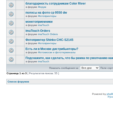
благодарность сотрудникам Color River
в форуме
Форум
полосы на фото cp 9550 dw
в форуме
Фотопринтеры
монетоприемники
в форуме
imaTouch
imaTouch Orders
в форуме
imaTouch Orders
Фотопринтер Shinko CHC-S2145
в форуме
Фотопринтеры
Есть ли в Москве дистрибьюторы?
в форуме
Фотокиоски и фототерминалы
Подскажите, как сделать, что бы рамка по умолчанию н
в форуме
imaTouch
Показать сообщения за:
Поле сорт
Страница
1
из
3
[ Результатов поиска: 55 ]
Список форумов
Powered by
php
Рус