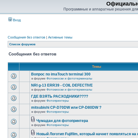
Официальн
Программные и аппаратные решения для
Вход
Сообщения без ответов
|
Активные темы
Список форумов
Сообщения без ответов
Темы
Вопрос по imaTouch terminal 300
в форуме
Фотокиоски и фототерминалы
NRI g-13 ERR39 - COIL DEFECTIVE
в форуме
Фотокиоски и фототерминалы
ГДЕ ВЗЯТЬ РАСХОДНИКИ????
в форуме
Фотопринтеры
mitsubishi CP-D70DW или CP-D80DW ?
в форуме
Фотопринтеры
Чумадан для фотопринтера
в форуме
Фотопринтеры
Новый Логотип Fujifilm, который начнет появляться на