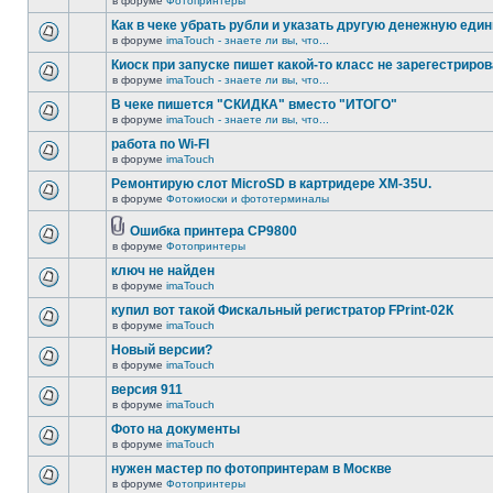
в форуме
Фотопринтеры
Как в чеке убрать рубли и указать другую денежную еди
в форуме
imaTouch - знаете ли вы, что...
Киоск при запуске пишет какой-то класс не зарегестриров
в форуме
imaTouch - знаете ли вы, что...
В чеке пишется "СКИДКА" вместо "ИТОГО"
в форуме
imaTouch - знаете ли вы, что...
работа по Wi-FI
в форуме
imaTouch
Ремонтирую слот MicroSD в картридере XM-35U.
в форуме
Фотокиоски и фототерминалы
Ошибка принтера CP9800
в форуме
Фотопринтеры
ключ не найден
в форуме
imaTouch
купил вот такой Фискальный регистратор FPrint-02К
в форуме
imaTouch
Новый версии?
в форуме
imaTouch
версия 911
в форуме
imaTouch
Фото на документы
в форуме
imaTouch
нужен мастер по фотопринтерам в Москве
в форуме
Фотопринтеры