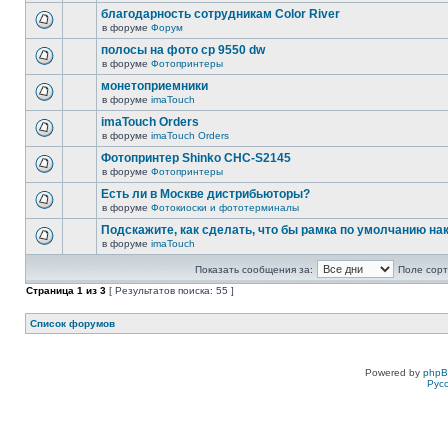
благодарность сотрудникам Color River
в форуме
Форум
полосы на фото cp 9550 dw
в форуме
Фотопринтеры
монетоприемники
в форуме
imaTouch
imaTouch Orders
в форуме
imaTouch Orders
Фотопринтер Shinko CHC-S2145
в форуме
Фотопринтеры
Есть ли в Москве дистрибьюторы?
в форуме
Фотокиоски и фототерминалы
Подскажите, как сделать, что бы рамка по умолчанию н
в форуме
imaTouch
Показать сообщения за:
Поле сорт
Страница
1
из
3
[ Результатов поиска: 55 ]
Список форумов
Powered by
php
Рус