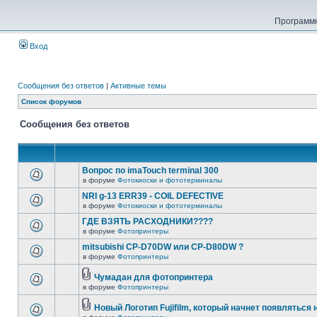
Программн
Вход
Сообщения без ответов
|
Активные темы
Список форумов
Сообщения без ответов
Вопрос по imaTouch terminal 300
в форуме
Фотокиоски и фототерминалы
NRI g-13 ERR39 - COIL DEFECTIVE
в форуме
Фотокиоски и фототерминалы
ГДЕ ВЗЯТЬ РАСХОДНИКИ????
в форуме
Фотопринтеры
mitsubishi CP-D70DW или CP-D80DW ?
в форуме
Фотопринтеры
Чумадан для фотопринтера
в форуме
Фотопринтеры
Новый Логотип Fujifilm, который начнет появляться 