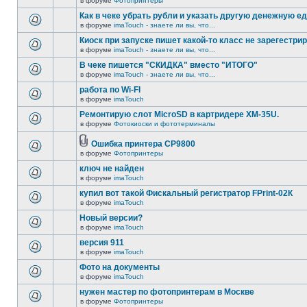
в форуме
Фотопринтеры
Как в чеке убрать рубли и указать другую денежную е
в форуме
imaTouch - знаете ли вы, что...
Киоск при запуске пишет какой-то класс не зарегестрир
в форуме
imaTouch - знаете ли вы, что...
В чеке пишется "СКИДКА" вместо "ИТОГО"
в форуме
imaTouch - знаете ли вы, что...
работа по Wi-FI
в форуме
imaTouch
Ремонтирую слот MicroSD в картридере XM-35U.
в форуме
Фотокиоски и фототерминалы
Ошибка принтера CP9800
в форуме
Фотопринтеры
ключ не найден
в форуме
imaTouch
купил вот такой Фискальный регистратор FPrint-02К
в форуме
imaTouch
Новый версии?
в форуме
imaTouch
версия 911
в форуме
imaTouch
Фото на документы
в форуме
imaTouch
нужен мастер по фотопринтерам в Москве
в форуме
Фотопринтеры