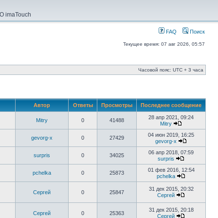
О imaTouch
FAQ
Поиск
Текущее время: 07 авг 2026, 05:57
Часовой пояс: UTC + 3 часа
Автор
Ответы
Просмотры
Последнее сообщение
28 апр 2021, 09:24
Mitry
0
41488
Mitry
04 июн 2019, 16:25
gevorg-x
0
27429
gevorg-x
06 апр 2018, 07:59
surpris
0
34025
surpris
01 фев 2016, 12:54
pchelka
0
25873
pchelka
31 дек 2015, 20:32
Сергей
0
25847
Сергей
31 дек 2015, 20:18
Сергей
0
25363
Сергей