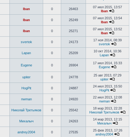
07 июл 2015, 13:57
Iban
0
26463
Iban
07 июл 2015, 13:54
Iban
0
25249
Iban
07 июл 2015, 13:52
Iban
0
25271
Iban
17 ноя 2014, 08:39
svertok
0
24173
svertok
10 окт 2014, 10:36
Lapan
0
25209
Lapan
17 июл 2014, 15:33
Eugene
0
26904
Eugene
25 авг 2013, 07:29
upiter
0
24778
upiter
24 июл 2013, 15:50
HogPit
0
24887
HogPit
22 июл 2013, 12:08
nwman
0
24920
nwman
18 мар 2013, 22:28
Николай Третьяков
0
25542
Николай Третьяков
14 мар 2013, 12:15
Михалыч
0
24263
Михалыч
25 фев 2013, 17:26
andrey2004
0
27535
andrey2004