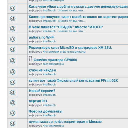
в форуме
Фотопринтеры
Как в чеке убрать рубли и указать другую денежную еди
в форуме
imaTouch - знаете ли вы, что...
Киоск при запуске пишет какой-то класс не зарегестриров
в форуме
imaTouch - знаете ли вы, что...
В чеке пишется "СКИДКА" вместо "ИТОГО"
в форуме
imaTouch - знаете ли вы, что...
работа по Wi-FI
в форуме
imaTouch
Ремонтирую слот MicroSD в картридере XM-35U.
в форуме
Фотокиоски и фототерминалы
Ошибка принтера CP9800
в форуме
Фотопринтеры
ключ не найден
в форуме
imaTouch
купил вот такой Фискальный регистратор FPrint-02К
в форуме
imaTouch
Новый версии?
в форуме
imaTouch
версия 911
в форуме
imaTouch
Фото на документы
в форуме
imaTouch
нужен мастер по фотопринтерам в Москве
в форуме
Фотопринтеры