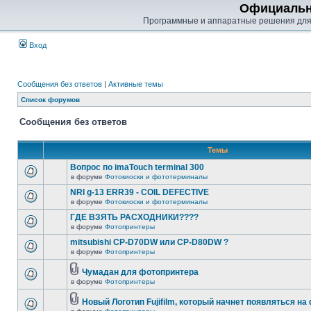
Официальн
Программные и аппаратные решения для
Вход
Сообщения без ответов
|
Активные темы
Список форумов
Сообщения без ответов
Темы
Вопрос по imaTouch terminal 300
в форуме
Фотокиоски и фототерминалы
NRI g-13 ERR39 - COIL DEFECTIVE
в форуме
Фотокиоски и фототерминалы
ГДЕ ВЗЯТЬ РАСХОДНИКИ????
в форуме
Фотопринтеры
mitsubishi CP-D70DW или CP-D80DW ?
в форуме
Фотопринтеры
Чумадан для фотопринтера
в форуме
Фотопринтеры
Новый Логотип Fujifilm, который начнет появляться на