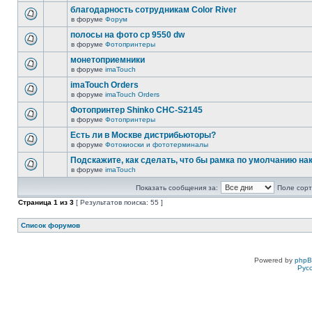
благодарность сотрудникам Color River
в форуме
Форум
полосы на фото cp 9550 dw
в форуме
Фотопринтеры
монетоприемники
в форуме
imaTouch
imaTouch Orders
в форуме
imaTouch Orders
Фотопринтер Shinko CHC-S2145
в форуме
Фотопринтеры
Есть ли в Москве дистрибьюторы?
в форуме
Фотокиоски и фототерминалы
Подскажите, как сделать, что бы рамка по умолчанию н
в форуме
imaTouch
Показать сообщения за:
Поле сорт
Страница
1
из
3
[ Результатов поиска: 55 ]
Список форумов
Powered by
php
Рус