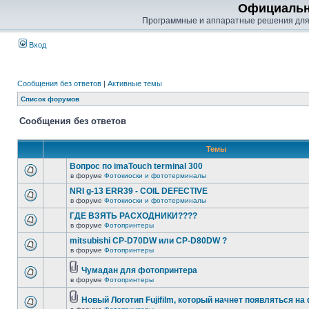
Официальн
Программные и аппаратные решения для
Вход
Сообщения без ответов
|
Активные темы
Список форумов
Сообщения без ответов
Темы
Вопрос по imaTouch terminal 300
в форуме
Фотокиоски и фототерминалы
NRI g-13 ERR39 - COIL DEFECTIVE
в форуме
Фотокиоски и фототерминалы
ГДЕ ВЗЯТЬ РАСХОДНИКИ????
в форуме
Фотопринтеры
mitsubishi CP-D70DW или CP-D80DW ?
в форуме
Фотопринтеры
Чумадан для фотопринтера
в форуме
Фотопринтеры
Новый Логотип Fujifilm, который начнет появляться на