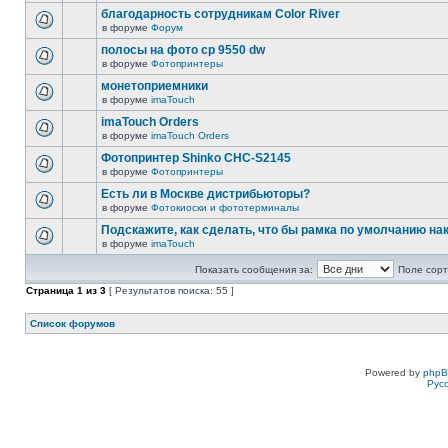
благодарность сотрудникам Color River
в форуме
Форум
полосы на фото cp 9550 dw
в форуме
Фотопринтеры
монетоприемники
в форуме
imaTouch
imaTouch Orders
в форуме
imaTouch Orders
Фотопринтер Shinko CHC-S2145
в форуме
Фотопринтеры
Есть ли в Москве дистрибьюторы?
в форуме
Фотокиоски и фототерминалы
Подскажите, как сделать, что бы рамка по умолчанию н
в форуме
imaTouch
Показать сообщения за:
Поле сорт
Страница
1
из
3
[ Результатов поиска: 55 ]
Список форумов
Powered by
php
Рус