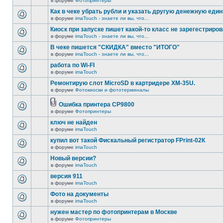
в форуме
Фотопринтеры
Как в чеке убрать рубли и указать другую денежную еди
в форуме
imaTouch - знаете ли вы, что...
Киоск при запуске пишет какой-то класс не зарегестриров
в форуме
imaTouch - знаете ли вы, что...
В чеке пишется "СКИДКА" вместо "ИТОГО"
в форуме
imaTouch - знаете ли вы, что...
работа по Wi-FI
в форуме
imaTouch
Ремонтирую слот MicroSD в картридере XM-35U.
в форуме
Фотокиоски и фототерминалы
Ошибка принтера CP9800
в форуме
Фотопринтеры
ключ не найден
в форуме
imaTouch
купил вот такой Фискальный регистратор FPrint-02К
в форуме
imaTouch
Новый версии?
в форуме
imaTouch
версия 911
в форуме
imaTouch
Фото на документы
в форуме
imaTouch
нужен мастер по фотопринтерам в Москве
в форуме
Фотопринтеры