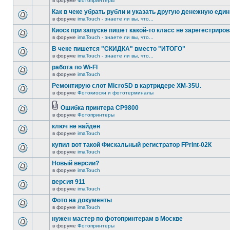
в форуме
Фотопринтеры
Как в чеке убрать рубли и указать другую денежную еди
в форуме
imaTouch - знаете ли вы, что...
Киоск при запуске пишет какой-то класс не зарегестриров
в форуме
imaTouch - знаете ли вы, что...
В чеке пишется "СКИДКА" вместо "ИТОГО"
в форуме
imaTouch - знаете ли вы, что...
работа по Wi-FI
в форуме
imaTouch
Ремонтирую слот MicroSD в картридере XM-35U.
в форуме
Фотокиоски и фототерминалы
Ошибка принтера CP9800
в форуме
Фотопринтеры
ключ не найден
в форуме
imaTouch
купил вот такой Фискальный регистратор FPrint-02К
в форуме
imaTouch
Новый версии?
в форуме
imaTouch
версия 911
в форуме
imaTouch
Фото на документы
в форуме
imaTouch
нужен мастер по фотопринтерам в Москве
в форуме
Фотопринтеры