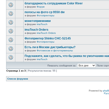
благодарность сотрудникам Color River
в форуме
Форум
полосы на фото cp 9550 dw
в форуме
Фотопринтеры
монетоприемники
в форуме
imaTouch
imaTouch Orders
в форуме
imaTouch Orders
Фотопринтер Shinko CHC-S2145
в форуме
Фотопринтеры
Есть ли в Москве дистрибьюторы?
в форуме
Фотокиоски и фототерминалы
Подскажите, как сделать, что бы рамка по умолчанию н
в форуме
imaTouch
Показать сообщения за:
Поле сорт
Страница
1
из
3
[ Результатов поиска: 55 ]
Список форумов
Powered by
php
Рус