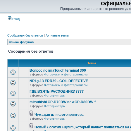
Официальн
Программные и аппаратные решения для
Вход
Сообщения без ответов
|
Активные темы
Список форумов
Сообщения без ответов
Темы
Вопрос по imaTouch terminal 300
в форуме
Фотокиоски и фототерминалы
NRI g-13 ERR39 - COIL DEFECTIVE
в форуме
Фотокиоски и фототерминалы
ГДЕ ВЗЯТЬ РАСХОДНИКИ????
в форуме
Фотопринтеры
mitsubishi CP-D70DW или CP-D80DW ?
в форуме
Фотопринтеры
Чумадан для фотопринтера
в форуме
Фотопринтеры
Новый Логотип Fujifilm, который начнет появляться на