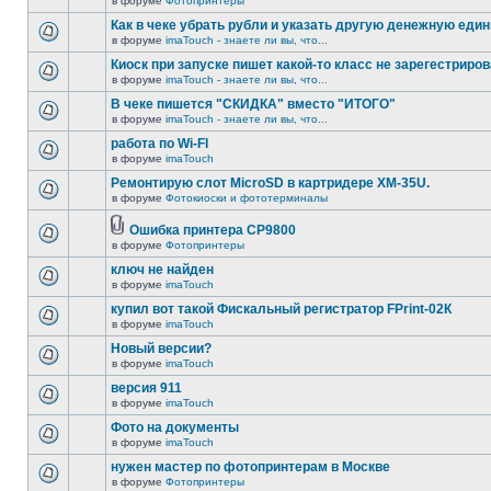
в форуме
Фотопринтеры
Как в чеке убрать рубли и указать другую денежную еди
в форуме
imaTouch - знаете ли вы, что...
Киоск при запуске пишет какой-то класс не зарегестриров
в форуме
imaTouch - знаете ли вы, что...
В чеке пишется "СКИДКА" вместо "ИТОГО"
в форуме
imaTouch - знаете ли вы, что...
работа по Wi-FI
в форуме
imaTouch
Ремонтирую слот MicroSD в картридере XM-35U.
в форуме
Фотокиоски и фототерминалы
Ошибка принтера CP9800
в форуме
Фотопринтеры
ключ не найден
в форуме
imaTouch
купил вот такой Фискальный регистратор FPrint-02К
в форуме
imaTouch
Новый версии?
в форуме
imaTouch
версия 911
в форуме
imaTouch
Фото на документы
в форуме
imaTouch
нужен мастер по фотопринтерам в Москве
в форуме
Фотопринтеры