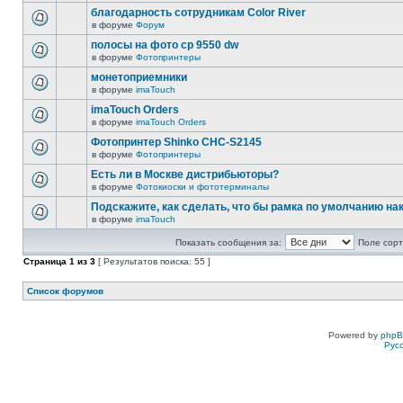
благодарность сотрудникам Color River
в форуме
Форум
полосы на фото cp 9550 dw
в форуме
Фотопринтеры
монетоприемники
в форуме
imaTouch
imaTouch Orders
в форуме
imaTouch Orders
Фотопринтер Shinko CHC-S2145
в форуме
Фотопринтеры
Есть ли в Москве дистрибьюторы?
в форуме
Фотокиоски и фототерминалы
Подскажите, как сделать, что бы рамка по умолчанию н
в форуме
imaTouch
Показать сообщения за:
Поле сорт
Страница
1
из
3
[ Результатов поиска: 55 ]
Список форумов
Powered by
php
Рус