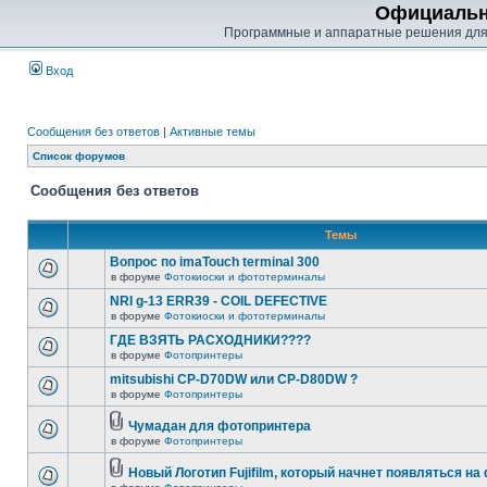
Официальн
Программные и аппаратные решения для
Вход
Сообщения без ответов
|
Активные темы
Список форумов
Сообщения без ответов
Темы
Вопрос по imaTouch terminal 300
в форуме
Фотокиоски и фототерминалы
NRI g-13 ERR39 - COIL DEFECTIVE
в форуме
Фотокиоски и фототерминалы
ГДЕ ВЗЯТЬ РАСХОДНИКИ????
в форуме
Фотопринтеры
mitsubishi CP-D70DW или CP-D80DW ?
в форуме
Фотопринтеры
Чумадан для фотопринтера
в форуме
Фотопринтеры
Новый Логотип Fujifilm, который начнет появляться на