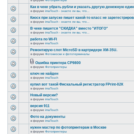
в форуме
Фотопринтеры
Как в чеке убрать рубли и указать другую денежную еди
в форуме
imaTouch - знаете ли вы, что...
Киоск при запуске пишет какой-то класс не зарегестриров
в форуме
imaTouch - знаете ли вы, что...
В чеке пишется "СКИДКА" вместо "ИТОГО"
в форуме
imaTouch - знаете ли вы, что...
работа по Wi-FI
в форуме
imaTouch
Ремонтирую слот MicroSD в картридере XM-35U.
в форуме
Фотокиоски и фототерминалы
Ошибка принтера CP9800
в форуме
Фотопринтеры
ключ не найден
в форуме
imaTouch
купил вот такой Фискальный регистратор FPrint-02К
в форуме
imaTouch
Новый версии?
в форуме
imaTouch
версия 911
в форуме
imaTouch
Фото на документы
в форуме
imaTouch
нужен мастер по фотопринтерам в Москве
в форуме
Фотопринтеры