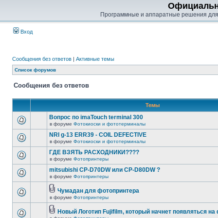
Официальн
Программные и аппаратные решения для
Вход
Сообщения без ответов
|
Активные темы
Список форумов
Сообщения без ответов
Темы
Вопрос по imaTouch terminal 300
в форуме
Фотокиоски и фототерминалы
NRI g-13 ERR39 - COIL DEFECTIVE
в форуме
Фотокиоски и фототерминалы
ГДЕ ВЗЯТЬ РАСХОДНИКИ????
в форуме
Фотопринтеры
mitsubishi CP-D70DW или CP-D80DW ?
в форуме
Фотопринтеры
Чумадан для фотопринтера
в форуме
Фотопринтеры
Новый Логотип Fujifilm, который начнет появляться на