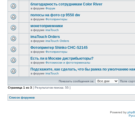
благодарность сотрудникам Color River
в форуме
Форум
полосы на фото cp 9550 dw
в форуме
Фотопринтеры
монетоприемники
в форуме
imaTouch
imaTouch Orders
в форуме
imaTouch Orders
Фотопринтер Shinko CHC-S2145
в форуме
Фотопринтеры
Есть ли в Москве дистрибьюторы?
в форуме
Фотокиоски и фототерминалы
Подскажите, как сделать, что бы рамка по умолчанию н
в форуме
imaTouch
Показать сообщения за:
Поле сорт
Страница
1
из
3
[ Результатов поиска: 55 ]
Список форумов
Powered by
php
Рус