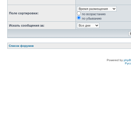
Поле сортировки:
по возрастанию
по убыванию
Искать сообщения за:
Список форумов
Powered by
php
Рус