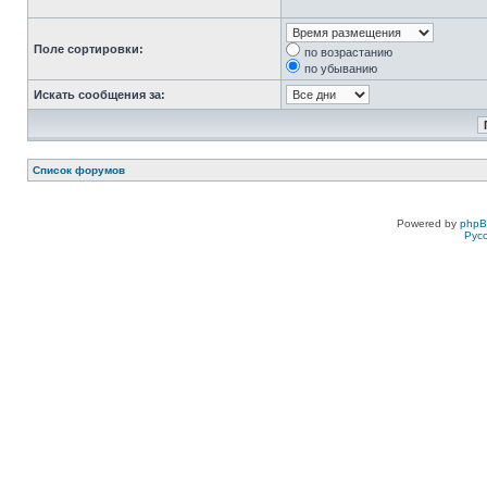
Поле сортировки:
по возрастанию
по убыванию
Искать сообщения за:
Список форумов
Powered by
php
Рус