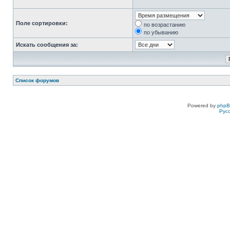
Поле сортировки:
по возрастанию
по убыванию
Искать сообщения за:
Список форумов
Powered by
php
Рус