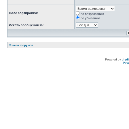
Поле сортировки:
по возрастанию
по убыванию
Искать сообщения за:
Список форумов
Powered by
php
Рус