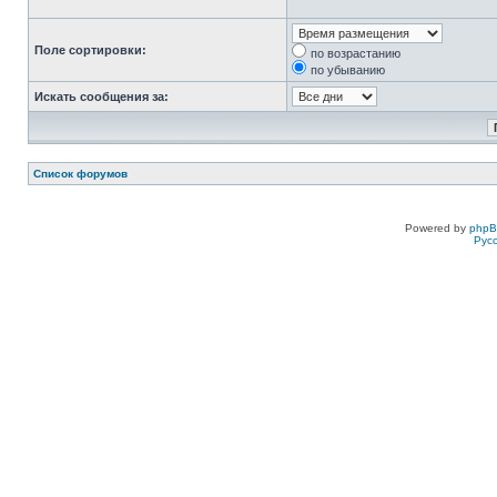
Поле сортировки:
по возрастанию
по убыванию
Искать сообщения за:
Список форумов
Powered by
php
Рус