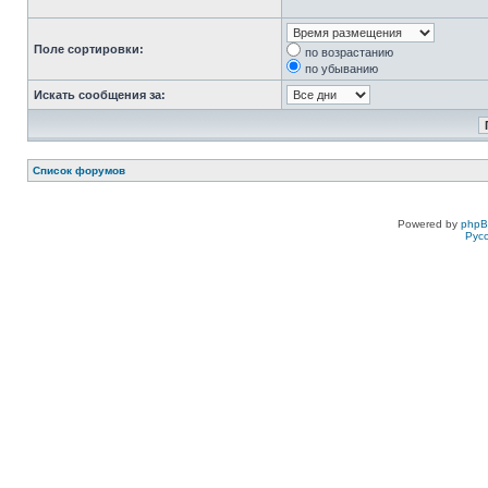
Поле сортировки:
по возрастанию
по убыванию
Искать сообщения за:
Список форумов
Powered by
php
Рус