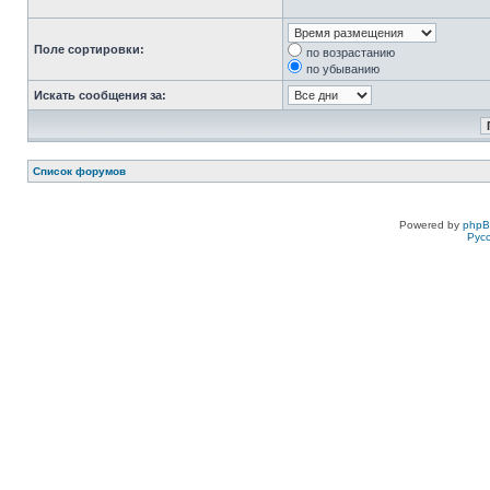
Поле сортировки:
по возрастанию
по убыванию
Искать сообщения за:
Список форумов
Powered by
php
Рус