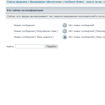
Список форумов
»
Программное обеспечение
»
imaTouch Orders - знаете ли вы, чт
Кто сейчас на конференции
Сейчас этот форум просматривают: нет зарегистрированных пользователей и гости:
Новые сообщения
Нет новых сообщений
Новые сообщения [ Популярная тема ]
Нет новых сообщений [ Популяр
Новые сообщения [ Тема закрыта ]
Нет новых сообщений [ Тема за
Найти: