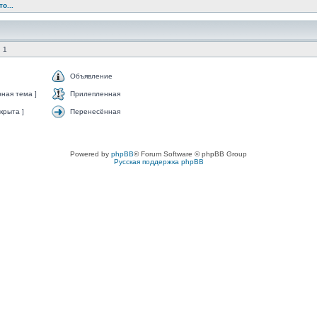
о...
 1
Объявление
ная тема ]
Прилепленная
крыта ]
Перенесённая
Powered by
phpBB
® Forum Software © phpBB Group
Русская поддержка phpBB