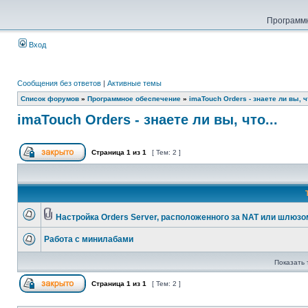
Программн
Вход
Сообщения без ответов
|
Активные темы
Список форумов
»
Программное обеспечение
»
imaTouch Orders - знаете ли вы, чт
imaTouch Orders - знаете ли вы, что...
Страница
1
из
1
[ Тем: 2 ]
Настройка Orders Server, расположенного за NAT или шлюзо
Работа с минилабами
Показать 
Страница
1
из
1
[ Тем: 2 ]