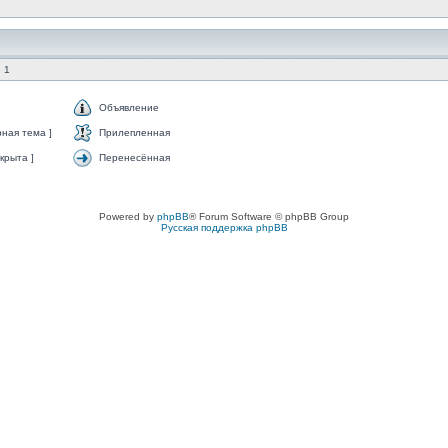
 1
Объявление
ная тема ]
Прилепленная
крыта ]
Перенесённая
Powered by
phpBB
® Forum Software © phpBB Group
Русская поддержка phpBB