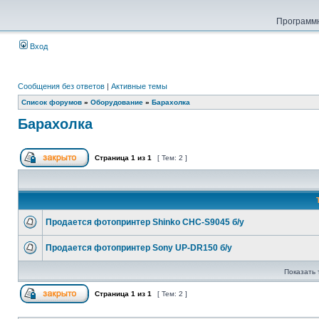
Программн
Вход
Сообщения без ответов
|
Активные темы
Список форумов
»
Оборудование
»
Барахолка
Барахолка
Страница
1
из
1
[ Тем: 2 ]
Продается фотопринтер Shinko CHC-S9045 б/у
Продается фотопринтер Sony UP-DR150 б/у
Показать 
Страница
1
из
1
[ Тем: 2 ]