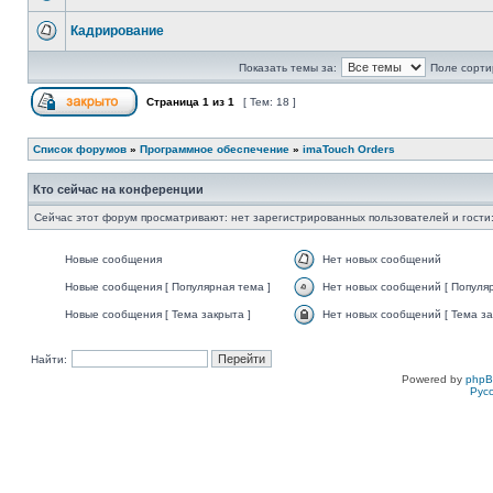
Кадрирование
Показать темы за:
Поле сорти
Страница
1
из
1
[ Тем: 18 ]
Список форумов
»
Программное обеспечение
»
imaTouch Orders
Кто сейчас на конференции
Сейчас этот форум просматривают: нет зарегистрированных пользователей и гости:
Новые сообщения
Нет новых сообщений
Новые сообщения [ Популярная тема ]
Нет новых сообщений [ Популяр
Новые сообщения [ Тема закрыта ]
Нет новых сообщений [ Тема за
Найти:
Powered by
php
Рус