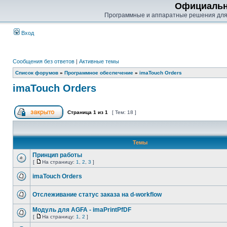
Официальн
Программные и аппаратные решения для
Вход
Сообщения без ответов
|
Активные темы
Список форумов
»
Программное обеспечение
»
imaTouch Orders
imaTouch Orders
Страница
1
из
1
[ Тем: 18 ]
Темы
Принцип работы
[
На страницу:
1
,
2
,
3
]
imaTouch Orders
Отслеживание статус заказа на d-workflow
Модуль для AGFA - imaPrintPfDF
[
На страницу:
1
,
2
]