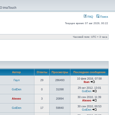
О imaTouch
FAQ
Поиск
Текущее время: 07 авг 2026, 00:22
Часовой пояс: UTC + 3 часа
Автор
Ответы
Просмотры
Последнее сообщение
10 фев 2016, 07:58
Гаул
29
286493
Iban
29 окт 2012, 13:01
GolDen
0
31098
GolDen
30 сен 2010, 11:39
Alexeo
3
20894
Alexeo
30 сен 2010, 00:53
GolDen
17
59840
GolDen