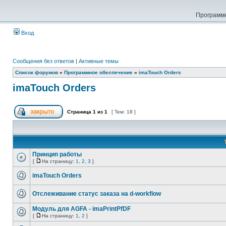
Программн
Вход
Сообщения без ответов
|
Активные темы
Список форумов
»
Программное обеспечение
»
imaTouch Orders
imaTouch Orders
Страница
1
из
1
[ Тем: 18 ]
Принцип работы
[
На страницу:
1
,
2
,
3
]
imaTouch Orders
Отслеживание статус заказа на d-workflow
Модуль для AGFA - imaPrintPfDF
[
На страницу:
1
,
2
]