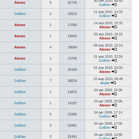
30 сен 2010, 00:50
Alexeo
5
22745
GolDen
21 апр 2010, 12:33
GolDen
2
16522
GolDen
14 апр 2010, 15:32
Alexeo
2
17050
Alexeo
09 апр 2010, 16:15
Alexeo
1
14642
Alexeo
09 апр 2010, 16:14
Alexeo
4
19064
Alexeo
01 апр 2010, 22:59
Alexeo
1
13795
GolDen
01 апр 2010, 22:00
GolDen
5
25180
Alexeo
10 мар 2010, 00:49
GolDen
7
30019
displei
04 авг 2009, 20:08
GolDen
1
14872
Alexeo
04 авг 2009, 20:06
GolDen
1
14197
Alexeo
04 авг 2009, 17:14
GolDen
0
22585
GolDen
04 авг 2009, 17:00
GolDen
0
22681
GolDen
04 авг 2009, 16:58
GolDen
0
22481
GolDen