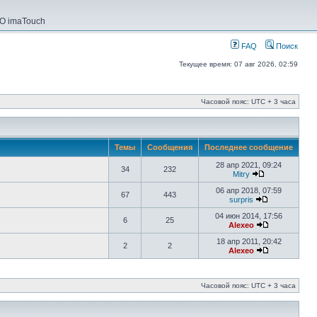
О imaTouch
FAQ
Поиск
Текущее время: 07 авг 2026, 02:59
Часовой пояс: UTC + 3 часа
Темы
Сообщения
Последнее сообщение
28 апр 2021, 09:24
34
232
Mitry
06 апр 2018, 07:59
67
443
surpris
04 июн 2014, 17:56
6
25
Alexeo
18 апр 2011, 20:42
2
2
Alexeo
Часовой пояс: UTC + 3 часа