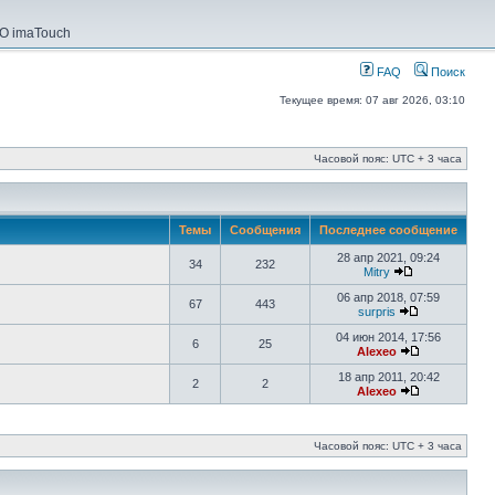
О imaTouch
FAQ
Поиск
Текущее время: 07 авг 2026, 03:10
Часовой пояс: UTC + 3 часа
Темы
Сообщения
Последнее сообщение
28 апр 2021, 09:24
34
232
Mitry
06 апр 2018, 07:59
67
443
surpris
04 июн 2014, 17:56
6
25
Alexeo
18 апр 2011, 20:42
2
2
Alexeo
Часовой пояс: UTC + 3 часа