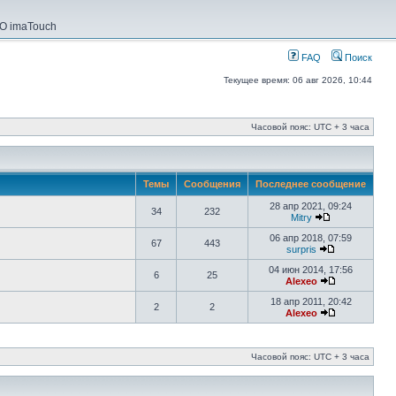
О imaTouch
FAQ
Поиск
Текущее время: 06 авг 2026, 10:44
Часовой пояс: UTC + 3 часа
Темы
Сообщения
Последнее сообщение
28 апр 2021, 09:24
34
232
Mitry
06 апр 2018, 07:59
67
443
surpris
04 июн 2014, 17:56
6
25
Alexeo
18 апр 2011, 20:42
2
2
Alexeo
Часовой пояс: UTC + 3 часа