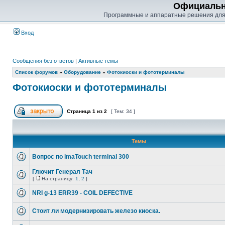
Официальн
Программные и аппаратные решения для
Вход
Сообщения без ответов
|
Активные темы
Список форумов
»
Оборудование
»
Фотокиоски и фототерминалы
Фотокиоски и фототерминалы
Страница
1
из
2
[ Тем: 34 ]
Темы
Вопрос по imaTouch terminal 300
Глючит Генерал Тач
[
На страницу:
1
,
2
]
NRI g-13 ERR39 - COIL DEFECTIVE
Стоит ли модернизировать железо киоска.