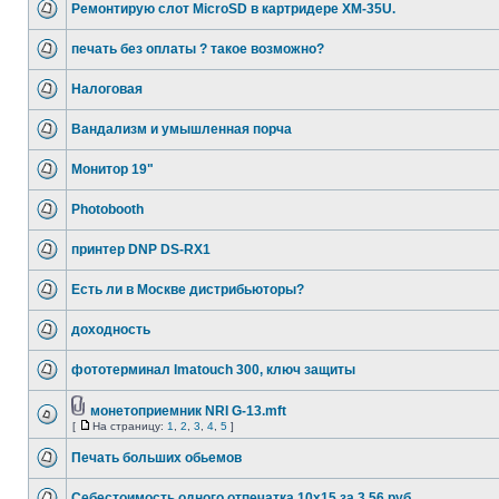
Ремонтирую слот MicroSD в картридере XM-35U.
печать без оплаты ? такое возможно?
Налоговая
Вандализм и умышленная порча
Монитор 19"
Photobooth
принтер DNP DS-RX1
Есть ли в Москве дистрибьюторы?
доходность
фототерминал Imatouch 300, ключ защиты
монетоприемник NRI G-13.mft
[
На страницу:
1
,
2
,
3
,
4
,
5
]
Печать больших обьемов
Себестоимость одного отпечатка 10х15 за 3,56 руб