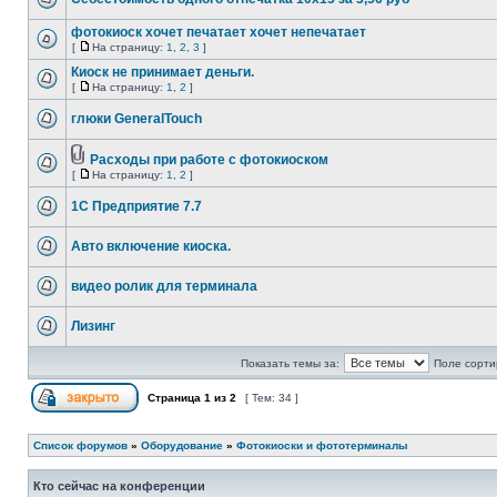
фотокиоск хочет печатает хочет непечатает
[
На страницу:
1
,
2
,
3
]
Киоск не принимает деньги.
[
На страницу:
1
,
2
]
глюки GeneralTouch
Расходы при работе с фотокиоском
[
На страницу:
1
,
2
]
1С Предприятие 7.7
Авто включение киоска.
видео ролик для терминала
Лизинг
Показать темы за:
Поле сорти
Страница
1
из
2
[ Тем: 34 ]
Список форумов
»
Оборудование
»
Фотокиоски и фототерминалы
Кто сейчас на конференции