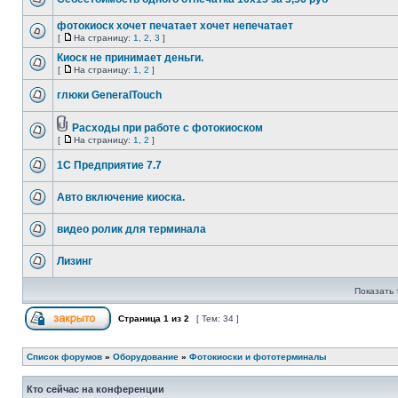
фотокиоск хочет печатает хочет непечатает
[
На страницу:
1
,
2
,
3
]
Киоск не принимает деньги.
[
На страницу:
1
,
2
]
глюки GeneralTouch
Расходы при работе с фотокиоском
[
На страницу:
1
,
2
]
1С Предприятие 7.7
Авто включение киоска.
видео ролик для терминала
Лизинг
Показать 
Страница
1
из
2
[ Тем: 34 ]
Список форумов
»
Оборудование
»
Фотокиоски и фототерминалы
Кто сейчас на конференции