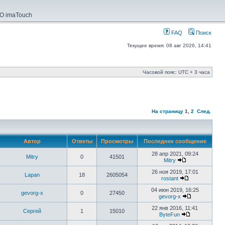
О imaTouch
FAQ
Поиск
Текущее время: 08 авг 2026, 14:41
Часовой пояс: UTC + 3 часа
На страницу
1
,
2
След.
Автор
Ответы
Просмотры
Последнее сообщение
28 апр 2021, 09:24
Mitry
0
41501
Mitry
26 ноя 2019, 17:01
Lapan
18
2605054
rostant
04 июн 2019, 16:25
gevorg-x
0
27450
gevorg-x
22 янв 2016, 11:41
Сергей
1
15010
ByteFun