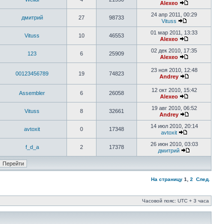
Alexeo
24 апр 2011, 00:29
дмитрий
27
98733
Vituss
01 мар 2011, 13:33
Vituss
10
46553
Alexeo
02 дек 2010, 17:35
123
6
25909
Alexeo
23 ноя 2010, 12:48
00123456789
19
74823
Andrey
12 окт 2010, 15:42
Assembler
6
26058
Alexeo
19 авг 2010, 06:52
Vituss
8
32661
Andrey
14 июл 2010, 20:14
avtoxit
0
17348
avtoxit
26 июн 2010, 03:03
f_d_a
2
17378
дмитрий
На страницу
1
,
2
След.
Часовой пояс: UTC + 3 часа