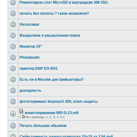
Ремонтирую слот MicroSD в картридере XM-35U.
печать без оплаты ? такое возможно?
Налоговая
Вандализм и умышленная порча
Монитор 19"
Photobooth
принтер DNP DS-RX1
Есть ли в Москве дистрибьюторы?
доходность
фототерминал Imatouch 300, ключ защиты
монетоприемник NRI G-13.mft
[
На страницу:
1
,
2
,
3
,
4
,
5
]
Печать больших обьемов
Себестоимость одного отпечатка 10х15 за 3,56 руб