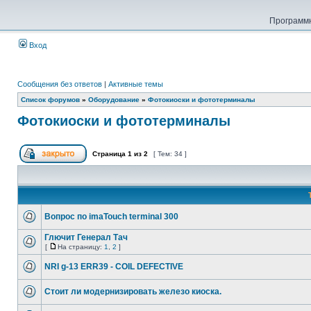
Программн
Вход
Сообщения без ответов
|
Активные темы
Список форумов
»
Оборудование
»
Фотокиоски и фототерминалы
Фотокиоски и фототерминалы
Страница
1
из
2
[ Тем: 34 ]
Вопрос по imaTouch terminal 300
Глючит Генерал Тач
[
На страницу:
1
,
2
]
NRI g-13 ERR39 - COIL DEFECTIVE
Стоит ли модернизировать железо киоска.