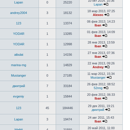
10 окт 2014, 10:36
Lapan
0
25220
Lapan
18 мар 2013, 07:25
andrey2004
3
18132
Alexeo
06 фев 2013, 14:23
123
1
13374
Iban
01 фев 2013, 14:09
YODAR
1
13285
Iban
28 янв 2013, 13:59
YODAR
1
12998
Iban
27 янв 2013, 07:36
aibulat
1
14156
Iban
22 янв 2013, 09:26
marina-mg
1
14829
Andrey
11 мар 2012, 15:34
Mustanger
0
27185
Mustanger
26 фев 2012, 08:52
дмитрий
7
33184
52nng
20 фев 2012, 06:33
evgeniy
1
15844
Iban
29 дек 2011, 19:21
123
45
184446
дмитрий
24 авг 2011, 15:43
Lapan
3
19474
Iban
20 май 2011, 11:00
Welldi
4
21550