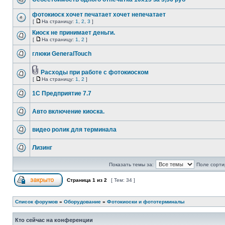
фотокиоск хочет печатает хочет непечатает
[
На страницу:
1
,
2
,
3
]
Киоск не принимает деньги.
[
На страницу:
1
,
2
]
глюки GeneralTouch
Расходы при работе с фотокиоском
[
На страницу:
1
,
2
]
1С Предприятие 7.7
Авто включение киоска.
видео ролик для терминала
Лизинг
Показать темы за:
Поле сорти
Страница
1
из
2
[ Тем: 34 ]
Список форумов
»
Оборудование
»
Фотокиоски и фототерминалы
Кто сейчас на конференции