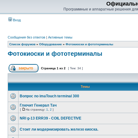
Официальн
Программные и аппаратные решения для
Вход
Сообщения без ответов
|
Активные темы
Список форумов
»
Оборудование
»
Фотокиоски и фототерминалы
Фотокиоски и фототерминалы
Страница
1
из
2
[ Тем: 34 ]
Темы
Вопрос по imaTouch terminal 300
Глючит Генерал Тач
[
На страницу:
1
,
2
]
NRI g-13 ERR39 - COIL DEFECTIVE
Стоит ли модернизировать железо киоска.