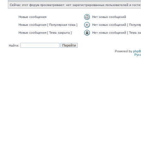
Сейчас этот форум просматривают: нет зарегистрированных пользователей и гости:
Новые сообщения
Нет новых сообщений
Новые сообщения [ Популярная тема ]
Нет новых сообщений [ Популяр
Новые сообщения [ Тема закрыта ]
Нет новых сообщений [ Тема за
Найти:
Powered by
php
Рус