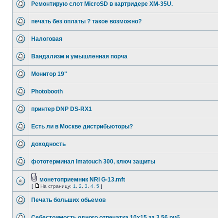
Ремонтирую слот MicroSD в картридере XM-35U.
печать без оплаты ? такое возможно?
Налоговая
Вандализм и умышленная порча
Монитор 19"
Photobooth
принтер DNP DS-RX1
Есть ли в Москве дистрибьюторы?
доходность
фототерминал Imatouch 300, ключ защиты
монетоприемник NRI G-13.mft
[
На страницу:
1
,
2
,
3
,
4
,
5
]
Печать больших обьемов
Себестоимость одного отпечатка 10х15 за 3,56 руб