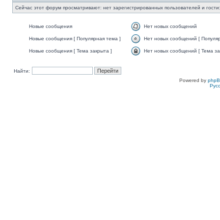
Сейчас этот форум просматривают: нет зарегистрированных пользователей и гости:
Новые сообщения
Нет новых сообщений
Новые сообщения [ Популярная тема ]
Нет новых сообщений [ Популяр
Новые сообщения [ Тема закрыта ]
Нет новых сообщений [ Тема за
Найти:
Powered by
php
Рус