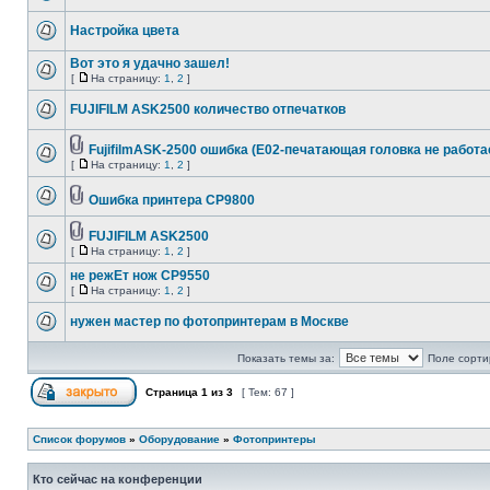
Настройка цвета
Вот это я удачно зашел!
[
На страницу:
1
,
2
]
FUJIFILM ASK2500 количество отпечатков
FujifilmASK-2500 ошибка (E02-печатающая головка не работа
[
На страницу:
1
,
2
]
Ошибка принтера CP9800
FUJIFILM ASK2500
[
На страницу:
1
,
2
]
не режЕт нож CP9550
[
На страницу:
1
,
2
]
нужен мастер по фотопринтерам в Москве
Показать темы за:
Поле сорти
Страница
1
из
3
[ Тем: 67 ]
Список форумов
»
Оборудование
»
Фотопринтеры
Кто сейчас на конференции