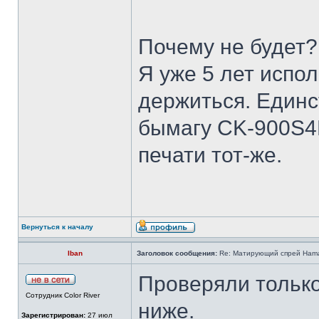
Почему не будет?
Я уже 5 лет испо
держиться. Единс
бымагу CK-900S4P(
печати тот-же.
Вернуться к началу
Iban
Заголовок сообщения:
Re: Матирующий спрей Ham
Проверяли только
Сотрудник Color River
ниже.
Зарегистрирован:
27 июл