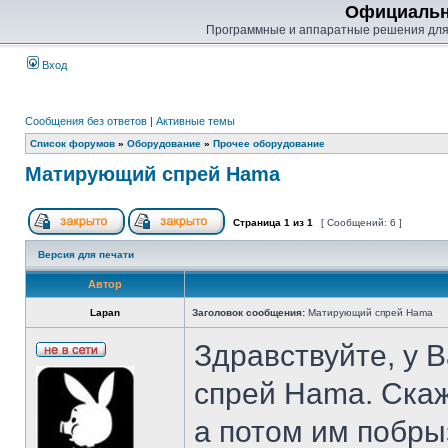
Официальн
Программные и аппаратные решения для
Вход
Сообщения без ответов
|
Активные темы
Список форумов
»
Оборудование
»
Прочее оборудование
Матирующий спрей Hama
Страница
1
из
1
[ Сообщений: 6 ]
Версия для печати
Автор
Lapan
Заголовок сообщения:
Матирующий спрей Hama
Здравствуйте, у 
спрей Hama. Скаж
а потом им побрыз