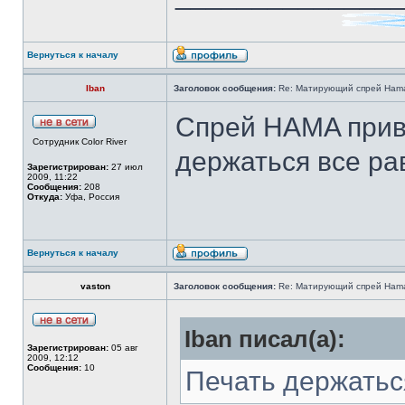
Вернуться к началу
Iban
Заголовок сообщения:
Re: Матирующий спрей Ham
Спрей HAMA приво
Сотрудник Color River
держаться все рав
Зарегистрирован:
27 июл
2009, 11:22
Сообщения:
208
Откуда:
Уфа, Россия
Вернуться к началу
vaston
Заголовок сообщения:
Re: Матирующий спрей Ham
Iban писал(а):
Зарегистрирован:
05 авг
2009, 12:12
Сообщения:
10
Печать держатьс