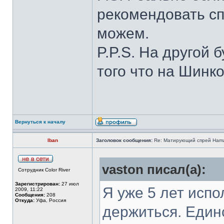
рекомендовать сп
можем.
P.P.S. На другой 
того что на Шинко
Вернуться к началу
Iban
Заголовок сообщения:
Re: Матирующий спрей Ham
vaston писал(а):
Сотрудник Color River
Зарегистрирован:
27 июл
Я уже 5 лет испо
2009, 11:22
Сообщения:
208
Откуда:
Уфа, Россия
держиться. Един