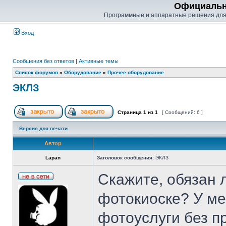
Официальн
Программные и аппаратные решения для
Вход
Сообщения без ответов
|
Активные темы
Список форумов
»
Оборудование
»
Прочее оборудование
ЭКЛЗ
Страница
1
из
1
[ Сообщений: 6 ]
Версия для печати
Автор
Lapan
Заголовок сообщения:
ЭКЛЗ
Скажите, обязан 
фотокиоске? У ме
фотоуслуги без п