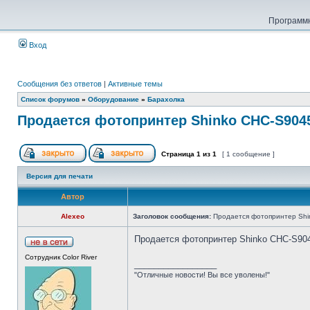
Программн
Вход
Сообщения без ответов
|
Активные темы
Список форумов
»
Оборудование
»
Барахолка
Продается фотопринтер Shinko CHC-S9045
Страница
1
из
1
[ 1 сообщение ]
Версия для печати
Автор
Alexeo
Заголовок сообщения:
Продается фотопринтер Shi
Продается фотопринтер Shinko CHC-S9045
Сотрудник Color River
_________________
"Отличные новости! Вы все уволены!"