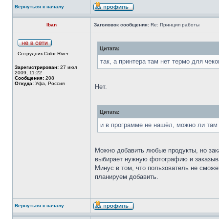
Вернуться к началу
Iban
Заголовок сообщения:
Re: Принцип работы
Цитата:
Сотрудник Color River
так, а принтера там нет термо для чеко
Зарегистрирован:
27 июл
2009, 11:22
Сообщения:
208
Откуда:
Уфа, Россия
Нет.
Цитата:
и в программе не нашёл, можно ли там
Можно добавить любые продукты, но зака
выбирает нужную фотографию и заказыва
Минус в том, что пользователь не сможе
планируем добавить.
Вернуться к началу