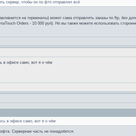
ать сервер, чтобы он по фтп отправлял всё
авливается на терминалы) может сама отправлять заказы по ftp, без д
aTouch Orders - 10 000 руб). Но вы также можете использовать сторонн
сь в офисе само, вот я о чём
ось в офисе само, вот я о чём
софта. Серверная часть не понадобится.