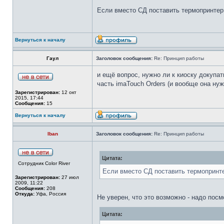
Если вместо СД поставить термопринтер 
Вернуться к началу
Гаул
Заголовок сообщения:
Re: Принцип работы
и ещё вопрос, нужно ли к киоску докупат
часть imaTouch Orders (и вообще она нуж
Зарегистрирован:
12 окт
2015, 17:44
Сообщения:
15
Вернуться к началу
Iban
Заголовок сообщения:
Re: Принцип работы
Цитата:
Сотрудник Color River
Если вместо СД поставить термопринтер
Зарегистрирован:
27 июл
2009, 11:22
Сообщения:
208
Откуда:
Уфа, Россия
Не уверен, что это возможно - надо посм
Цитата: