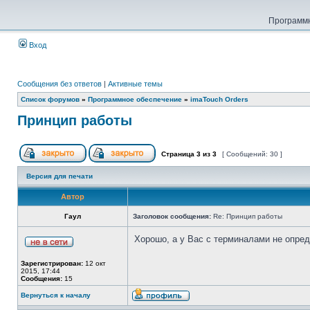
Программн
Вход
Сообщения без ответов
|
Активные темы
Список форумов
»
Программное обеспечение
»
imaTouch Orders
Принцип работы
Страница
3
из
3
[ Сообщений: 30 ]
Версия для печати
Автор
Гаул
Заголовок сообщения:
Re: Принцип работы
Хорошо, а у Вас с терминалами не опред
Зарегистрирован:
12 окт
2015, 17:44
Сообщения:
15
Вернуться к началу