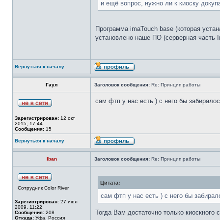
и ещё вопрос, нужно ли к киоску докуп
Программа imaTouch base (которая устан
установлено наше ПО (серверная часть Im
Вернуться к началу
Гаул
Заголовок сообщения:
Re: Принцип работы
сам фтп у нас есть ) с него бы забирало
Зарегистрирован:
12 окт
2015, 17:44
Сообщения:
15
Вернуться к началу
Iban
Заголовок сообщения:
Re: Принцип работы
Цитата:
Сотрудник Color River
сам фтп у нас есть ) с него бы забирал
Зарегистрирован:
27 июл
2009, 11:22
Тогда Вам достаточно только киоскного 
Сообщения:
208
Откуда:
Уфа, Россия