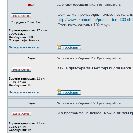
Iban
Заголовок сообщения:
Re: Принцип работы
Сейчас мы производим только настольные
http://www.imatouch.ru/product-term300.sht
Сотрудник Color River
Стоимость сегодня 102 т.руб.
Зарегистрирован:
27 июл
2009, 11:22
Сообщения:
208
Откуда:
Уфа, Россия
Вернуться к началу
Гаул
Заголовок сообщения:
Re: Принцип работы
так, а принтера там нет термо для чеков 
Зарегистрирован:
12 окт
2015, 17:44
Сообщения:
15
Вернуться к началу
Гаул
Заголовок сообщения:
Re: Принцип работы
и в программе не нашёл, можно ли там п
Зарегистрирован:
12 окт
2015, 17:44
Сообщения:
15