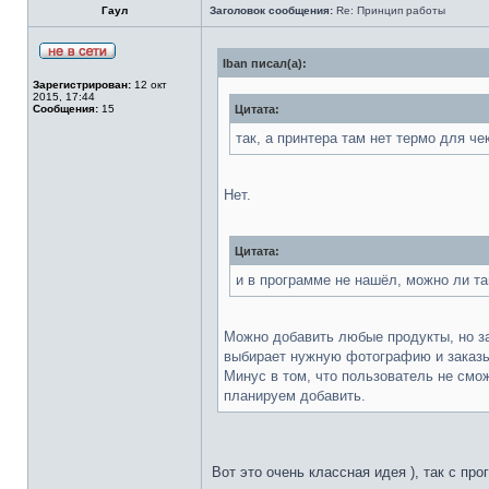
Гаул
Заголовок сообщения:
Re: Принцип работы
Iban писал(а):
Зарегистрирован:
12 окт
2015, 17:44
Сообщения:
15
Цитата:
так, а принтера там нет термо для че
Нет.
Цитата:
и в программе не нашёл, можно ли та
Можно добавить любые продукты, но за
выбирает нужную фотографию и заказы
Минус в том, что пользователь не смож
планируем добавить.
Вот это очень классная идея ), так с п