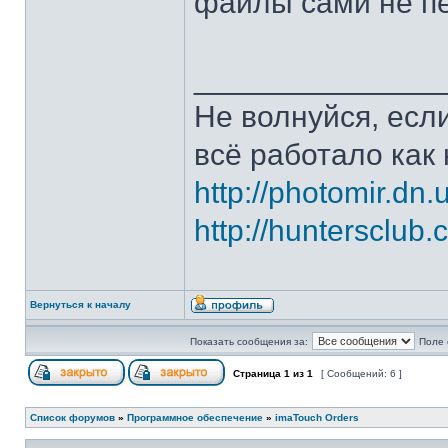
файлы сами не п
______________
Не волнуйся, если
всё работало как 
http://photomir.dn.
http://huntersclub
Вернуться к началу
Показать сообщения за:
Поле 
Страница
1
из
1
[ Сообщений: 6 ]
Список форумов
»
Программное обеспечение
»
imaTouch Orders