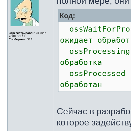
полной мере, они
Код:
ossWaitFor
Зарегистрирован:
31 июл
2009, 21:11
ожидает обработ
Сообщения:
318
ossProce
обработка
ossProce
обработан
Сейчас в разрабо
которое задейству