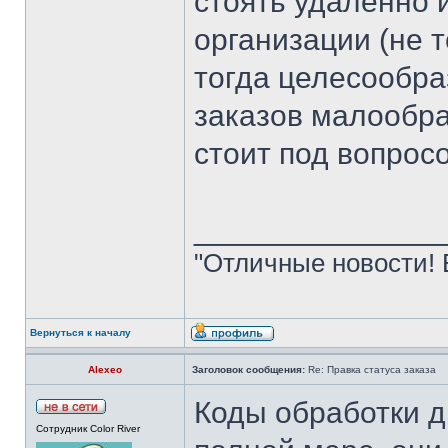
стоять удаленно 
организации (не 
тогда целесообра
заказов малообр
стоит под вопрос
______________
"Отличные новости! 
Вернуться к началу
Alexeo
Заголовок сообщения:
Re: Правка статуса заказа
Коды обработки 
Сотрудник Color River