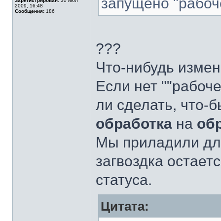
запущено "рабоч
Зарегистрирован:
30 июл
2009, 16:48
Сообщения:
186
???
Что-нибудь изме
Если нет ""рабоч
ли сделать, что-б
обработка
на
об
Мы приладили для
загвоздка остает
статуса.
Цитата: