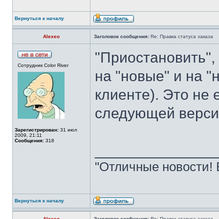
Вернуться к началу
Alexeo
Заголовок сообщения:
Re: Правка статуса заказа
"Приостановить",
Сотрудник Color River
на "новые" и на "
клиенте). Это не
следующей верси
Зарегистрирован:
31 июл
2009, 21:11
Сообщения:
318
______________
"Отличные новости! 
Вернуться к началу
Alexeo
Заголовок сообщения:
Re: Правка статуса заказа