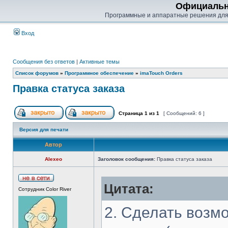
Официальн
Программные и аппаратные решения для
Вход
Сообщения без ответов
|
Активные темы
Список форумов
»
Программное обеспечение
»
imaTouch Orders
Правка статуса заказа
Страница
1
из
1
[ Сообщений: 6 ]
Версия для печати
Автор
Alexeo
Заголовок сообщения:
Правка статуса заказа
Цитата:
Сотрудник Color River
2. Сделать возмо