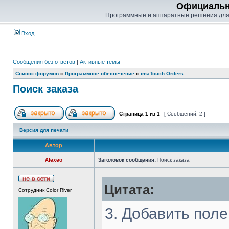
Официальн
Программные и аппаратные решения для
Вход
Сообщения без ответов
|
Активные темы
Список форумов
»
Программное обеспечение
»
imaTouch Orders
Поиск заказа
Страница
1
из
1
[ Сообщений: 2 ]
Версия для печати
Автор
Alexeo
Заголовок сообщения:
Поиск заказа
Цитата:
Сотрудник Color River
3. Добавить поле