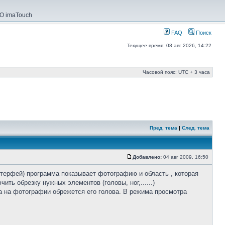
О imaTouch
FAQ
Поиск
Текущее время: 08 авг 2026, 14:22
Часовой пояс: UTC + 3 часа
Пред. тема
|
След. тема
Добавлено:
04 авг 2009, 16:50
нтерфей) программа показывает фотографию и область , которая
ть обрезку нужных элементов (головы, ног,......)
да на фотографии обрежется его голова. В режима просмотра