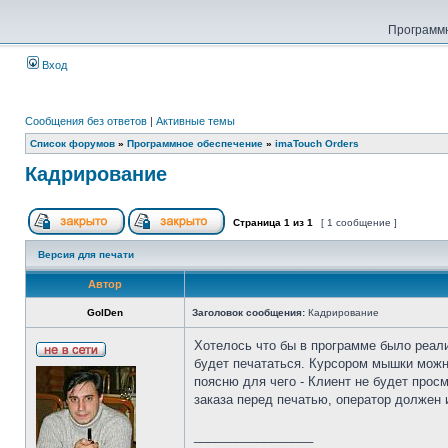
Программн
Вход
Сообщения без ответов
|
Активные темы
Список форумов
»
Программное обеспечение
»
imaTouch Orders
Кадрирование
Страница
1
из
1
[ 1 сообщение ]
Версия для печати
Автор
GolDen
Заголовок сообщения:
Кадрирование
Хотелось что бы в программе было реали
будет печататься. Курсором мышки можно
поясню для чего - Клиент не будет прос
заказа перед печатью, оператор должен 
_________________