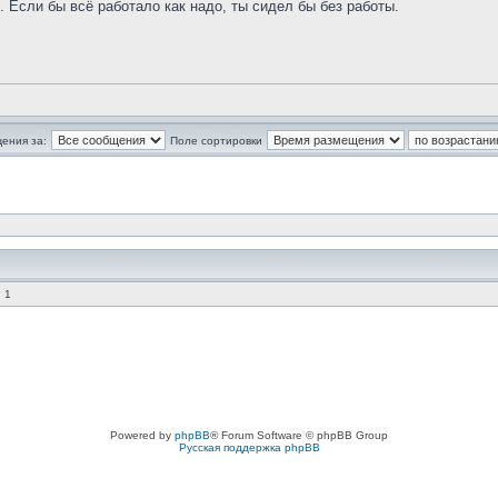
к. Если бы всё работало как надо, ты сидел бы без работы.
ения за:
Поле сортировки
 1
Powered by
phpBB
® Forum Software © phpBB Group
Русская поддержка phpBB