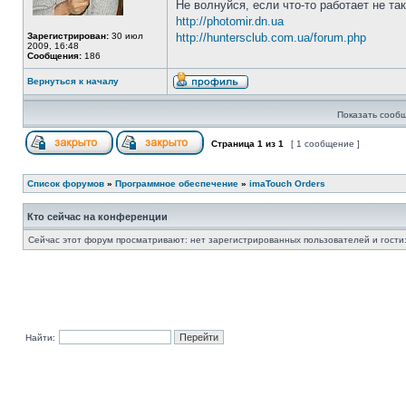
Не волнуйся, если что-то работает не та
http://photomir.dn.ua
Зарегистрирован:
30 июл
http://huntersclub.com.ua/forum.php
2009, 16:48
Сообщения:
186
Вернуться к началу
Показать сообщ
Страница
1
из
1
[ 1 сообщение ]
Список форумов
»
Программное обеспечение
»
imaTouch Orders
Кто сейчас на конференции
Сейчас этот форум просматривают: нет зарегистрированных пользователей и гости:
Найти: