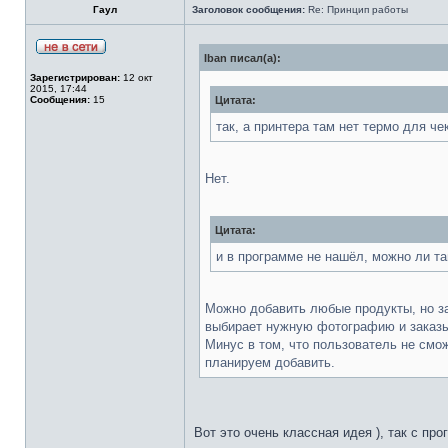
Гаул
Заголовок сообщения:
Re: Принцип работы
Iban писал(а):
Зарегистрирован:
12 окт
2015, 17:44
Сообщения:
15
Цитата:
так, а принтера там нет термо для че
Нет.
Цитата:
и в программе не нашёл, можно ли та
Можно добавить любые продукты, но за
выбирает нужную фотографию и заказы
Минус в том, что пользователь не смож
планируем добавить.
Вот это очень классная идея ), так с п