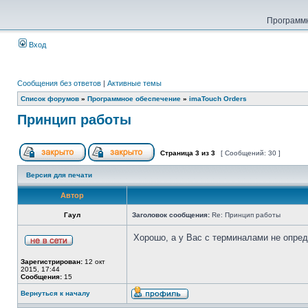
Программн
Вход
Сообщения без ответов
|
Активные темы
Список форумов
»
Программное обеспечение
»
imaTouch Orders
Принцип работы
Страница
3
из
3
[ Сообщений: 30 ]
Версия для печати
Автор
Гаул
Заголовок сообщения:
Re: Принцип работы
Хорошо, а у Вас с терминалами не опред
Зарегистрирован:
12 окт
2015, 17:44
Сообщения:
15
Вернуться к началу