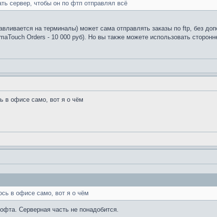
ать сервер, чтобы он по фтп отправлял всё
авливается на терминалы) может сама отправлять заказы по ftp, без д
aTouch Orders - 10 000 руб). Но вы также можете использовать сторонн
сь в офисе само, вот я о чём
ось в офисе само, вот я о чём
софта. Серверная часть не понадобится.