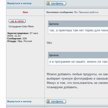
Вернуться к началу
Iban
Заголовок сообщения:
Re: Принцип работы
Цитата:
Сотрудник Color River
так, а принтера там нет термо для чеко
Зарегистрирован:
27 июл
2009, 11:22
Сообщения:
208
Откуда:
Уфа, Россия
Нет.
Цитата:
и в программе не нашёл, можно ли там
Можно добавить любые продукты, но зака
выбирает нужную фотографию и заказыва
Минус в том, что пользователь не сможе
планируем добавить.
Вернуться к началу