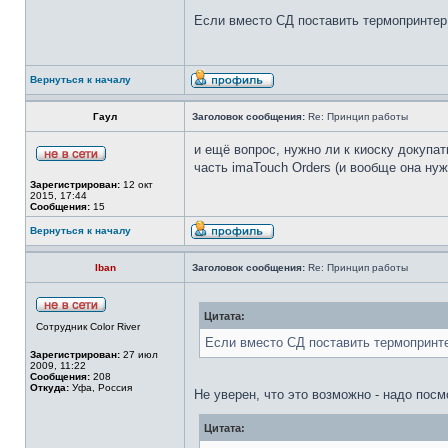
Если вместо СД поставить термопринтер 
Вернуться к началу
Гаул
Заголовок сообщения:
Re: Принцип работы
и ещё вопрос, нужно ли к киоску докупат
часть imaTouch Orders (и вообще она нуж
Зарегистрирован:
12 окт
2015, 17:44
Сообщения:
15
Вернуться к началу
Iban
Заголовок сообщения:
Re: Принцип работы
Цитата:
Сотрудник Color River
Если вместо СД поставить термопринтер
Зарегистрирован:
27 июл
2009, 11:22
Сообщения:
208
Откуда:
Уфа, Россия
Не уверен, что это возможно - надо посм
Цитата: