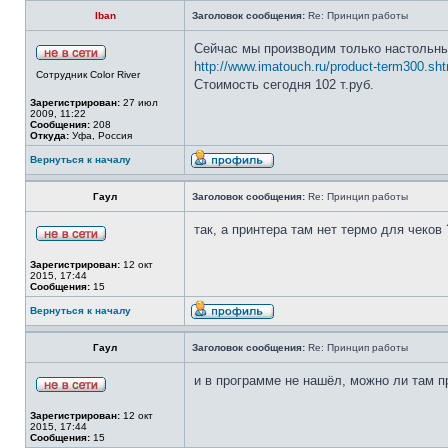
Iban
Заголовок сообщения:
Re: Принцип работы
Сейчас мы производим только настольные
http://www.imatouch.ru/product-term300.sht
Сотрудник Color River
Стоимость сегодня 102 т.руб.
Зарегистрирован:
27 июл
2009, 11:22
Сообщения:
208
Откуда:
Уфа, Россия
Вернуться к началу
Гаул
Заголовок сообщения:
Re: Принцип работы
так, а принтера там нет термо для чеков 
Зарегистрирован:
12 окт
2015, 17:44
Сообщения:
15
Вернуться к началу
Гаул
Заголовок сообщения:
Re: Принцип работы
и в программе не нашёл, можно ли там п
Зарегистрирован:
12 окт
2015, 17:44
Сообщения:
15