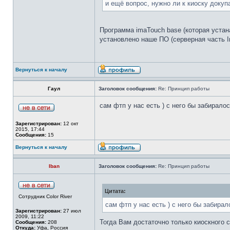
и ещё вопрос, нужно ли к киоску докуп
Программа imaTouch base (которая устан
установлено наше ПО (серверная часть Im
Вернуться к началу
Гаул
Заголовок сообщения:
Re: Принцип работы
сам фтп у нас есть ) с него бы забирало
Зарегистрирован:
12 окт
2015, 17:44
Сообщения:
15
Вернуться к началу
Iban
Заголовок сообщения:
Re: Принцип работы
Цитата:
Сотрудник Color River
сам фтп у нас есть ) с него бы забирал
Зарегистрирован:
27 июл
2009, 11:22
Тогда Вам достаточно только киоскного 
Сообщения:
208
Откуда:
Уфа, Россия