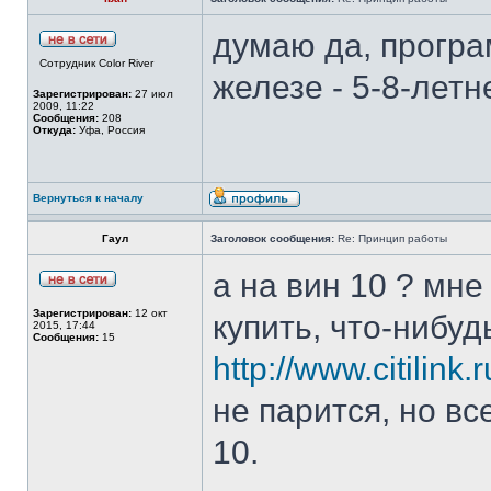
думаю да, програ
Сотрудник Color River
железе - 5-8-летн
Зарегистрирован:
27 июл
2009, 11:22
Сообщения:
208
Откуда:
Уфа, Россия
Вернуться к началу
Гаул
Заголовок сообщения:
Re: Принцип работы
а на вин 10 ? мне
Зарегистрирован:
12 окт
купить, что-нибуд
2015, 17:44
Сообщения:
15
http://www.citilink
не парится, но вс
10.