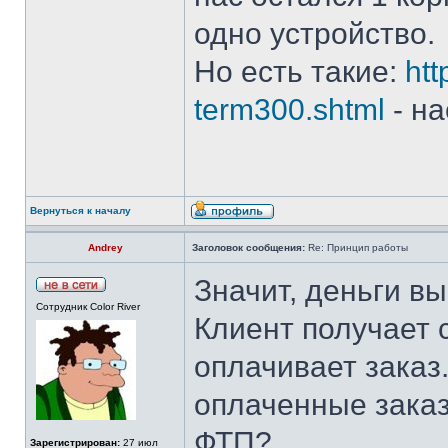
одно устройство.
Но есть такие:
htt
term300.shtml
- на
Вернуться к началу
Andrey
Заголовок сообщения:
Re: Принцип работы
Значит, деньги в
Сотрудник Color River
Клиент получает с
оплачивает заказ
оплаченные заказ
ФТП?
Зарегистрирован:
27 июл