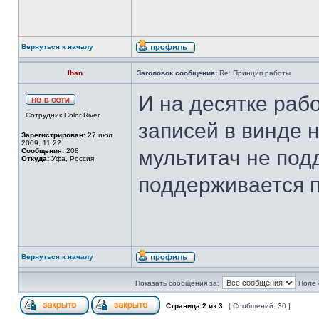
Вернуться к началу
Iban
Заголовок сообщения:
Re: Принцип работы
И на десятке раб
Сотрудник Color River
записей в винде н
Зарегистрирован:
27 июл
2009, 11:22
мультитач не под
Сообщения:
208
Откуда:
Уфа, Россия
поддерживается 
Вернуться к началу
Показать сообщения за:
Поле 
Страница
2
из
3
[ Сообщений: 30 ]