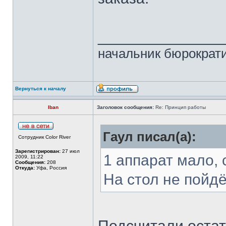
______________
начальник бюрократи
Вернуться к началу
Iban
Заголовок сообщения:
Re: Принцип работы
Гаул писал(а):
Сотрудник Color River
Зарегистрирован:
27 июл
1 аппарат мало, 
2009, 11:22
Сообщения:
208
Откуда:
Уфа, Россия
На стол не пойдё
Подсчитали остатк