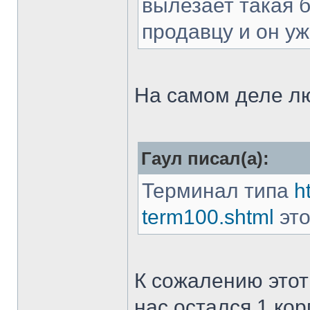
вылезает такая б
продавцу и он уж
На самом деле л
Гаул писал(а):
Терминал типа
h
term100.shtml
это
К сожалению этот
нас остался 1 кор