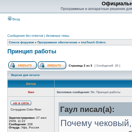
Официальн
Программные и аппаратные решения для
Вход
Сообщения без ответов
|
Активные темы
Список форумов
»
Программное обеспечение
»
imaTouch Orders
Принцип работы
Страница
2
из
3
[ Сообщений: 30 ]
Версия для печати
Автор
Iban
Заголовок сообщения:
Re: Принцип работы
Гаул писал(а):
Сотрудник Color River
Зарегистрирован:
27 июл
Почему чековый, 
2009, 11:22
Сообщения:
208
Откуда:
Уфа, Россия