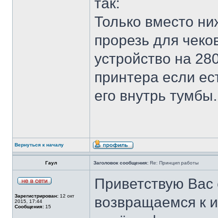
так:
Только вместо ни
прорезь для чеко
устройство на 28
принтера если ес
его внутрь тумбы.
Вернуться к началу
Гаул
Заголовок сообщения:
Re: Принцип работы
Приветствую Вас 
Зарегистрирован:
12 окт
возвращаемся к и
2015, 17:44
Сообщения:
15