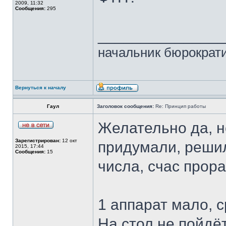
2009, 11:32
Сообщения:
295
______________
начальник бюрократи
Вернуться к началу
Гаул
Заголовок сообщения:
Re: Принцип работы
Желательно да, н
Зарегистрирован:
12 окт
придумали, решил
2015, 17:44
Сообщения:
15
числа, счас прора
1 аппарат мало, 
На стол не пойдёт