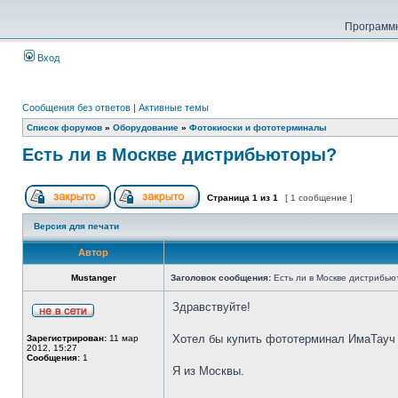
Программн
Вход
Сообщения без ответов
|
Активные темы
Список форумов
»
Оборудование
»
Фотокиоски и фототерминалы
Есть ли в Москве дистрибьюторы?
Страница
1
из
1
[ 1 сообщение ]
Версия для печати
Автор
Mustanger
Заголовок сообщения:
Есть ли в Москве дистрибь
Здравствуйте!
Хотел бы купить фототерминал ИмаТауч 1
Зарегистрирован:
11 мар
2012, 15:27
Сообщения:
1
Я из Москвы.