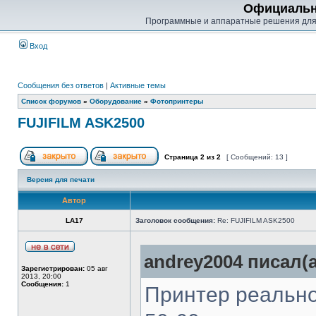
Официальн
Программные и аппаратные решения для
Вход
Сообщения без ответов
|
Активные темы
Список форумов
»
Оборудование
»
Фотопринтеры
FUJIFILM ASK2500
Страница
2
из
2
[ Сообщений: 13 ]
Версия для печати
Автор
LA17
Заголовок сообщения:
Re: FUJIFILM ASK2500
andrey2004 писал(а
Зарегистрирован:
05 авг
2013, 20:00
Сообщения:
1
Принтер реально