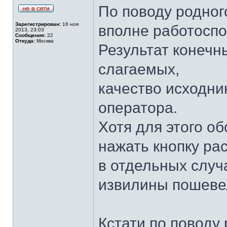
По поводу родног
Зарегистрирован:
16 ноя
вполне работосп
2013, 23:03
Сообщения:
22
Откуда:
Москва
Результат конечн
слагаемых,
качество исходни
оператора.
Хотя для этого о
нажать кнопку ра
в отдельных случ
извилины пошеве
Кстати по поводу