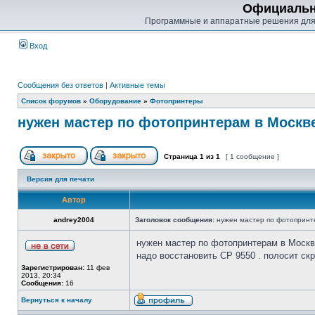
Официальн
Программные и аппаратные решения для
Вход
Сообщения без ответов
|
Активные темы
Список форумов
»
Оборудование
»
Фотопринтеры
нужен мастер по фотопринтерам в Москв
Страница
1
из
1
[ 1 сообщение ]
Версия для печати
Автор
andrey2004
Заголовок сообщения:
нужен мастер по фотопринт
нужен мастер по фотопринтерам в Москв
надо восстановить CP 9550 . полосит скр
Зарегистрирован:
11 фев
2013, 20:34
Сообщения:
16
Вернуться к началу