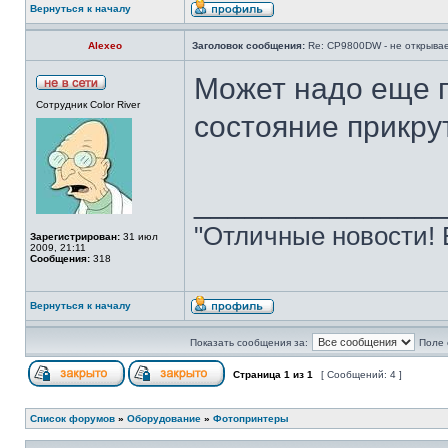
Вернуться к началу
Alexeo
Заголовок сообщения:
Re: CP9800DW - не открывае
Может надо еще п
Сотрудник Color River
состояние прикру
______________
"Отличные новости! 
Зарегистрирован:
31 июл
2009, 21:11
Сообщения:
318
Вернуться к началу
Показать сообщения за:
Поле 
Страница
1
из
1
[ Сообщений: 4 ]
Список форумов
»
Оборудование
»
Фотопринтеры