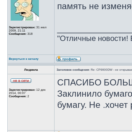
память не изменя
______________
Зарегистрирован:
31 июл
2009, 21:11
Сообщения:
318
"Отличные новости! 
Вернуться к началу
Людмила
Заголовок сообщения:
Re: CP9800DW - не открывае
СПАСИБО БОЛЬШО
Зарегистрирован:
12 дек
Заклинило бумаг
2014, 00:07
Сообщения:
2
бумагу. Не .хочет