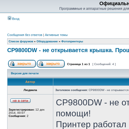
Официальн
Программные и аппаратные решения для
Вход
Сообщения без ответов
|
Активные темы
Список форумов
»
Оборудование
»
Фотопринтеры
CP9800DW - не открывается крышка. Про
Страница
1
из
1
[ Сообщений: 4 ]
Версия для печати
Автор
Людмила
Заголовок сообщения:
CP9800DW - не открывается
CP9800DW - не о
Зарегистрирован:
12 дек
помощи!
2014, 00:07
Сообщения:
2
Принтер работал